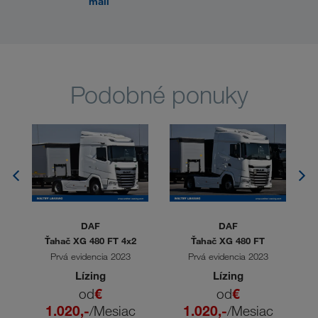
mail
Podobné ponuky
DAF
DAF
BL
Ťahač XG 480 FT 4x2
Ťahač XG 480 FT
Prvá evidencia 2023
Prvá evidencia 2023
Lízing
Lízing
c
od
€
od
€
1.020,-
/Mesiac
1.020,-
/Mesiac