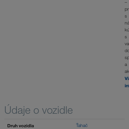
–
p
s
n
k
s
va
d
sp
a
ak
V
in
Údaje o vozidle
Druh vozidla
Ťahač