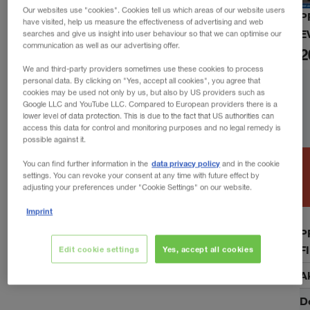
Our websites use "cookies". Cookies tell us which areas of our website users
P
have visited, help us measure the effectiveness of advertising and web
E
searches and give us insight into user behaviour so that we can optimise our
communication as well as our advertising offer.
2
We and third-party providers sometimes use these cookies to process
personal data. By clicking on "Yes, accept all cookies", you agree that
cookies may be used not only by us, but also by US providers such as
Google LLC and YouTube LLC. Compared to European providers there is a
lower level of data protection. This is due to the fact that US authorities can
access this data for control and monitoring purposes and no legal remedy is
possible against it.
data privacy policy
You can find further information in the
and in the cookie
settings. You can revoke your consent at any time with future effect by
adjusting your preferences under "Cookie Settings" on our website.
Imprint
P
F
Edit cookie settings
Yes, accept all cookies
A
D