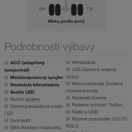
9/6
7/8
Hĺbka profilu (mm)
Podrobnosti výbavy
ACC (adaptívny
Klimatizácia
LGS (Asistent vedenia
tempomat)
stopy)
Medzinápravový spojler
Motorová brzda: Zosílená
Nezávislá klimatizácia
motorová brzda
Svetlo LED
Nezávislé kúrenie
Bočné spojlery
Radenie rýchlostí: TraXon
Denné prevádzkové svetlo
Rádio s USB
LED
Rozmer pneumatík: 315/70
Dvojnádrž
R22,5
EBA (Asistent núdzového