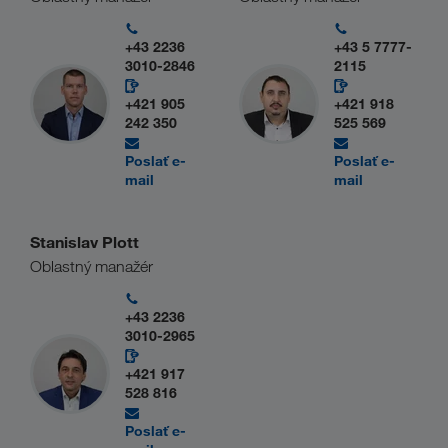
+43 2236
+43 5 7777-
3010-2846
2115
+421 905
+421 918
242 350
525 569
Poslať e-
Poslať e-
mail
mail
Stanislav Plott
Oblastný manažér
+43 2236
3010-2965
+421 917
528 816
Poslať e-