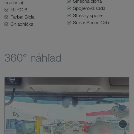
Slnečná clona
brzdenia)
Spojlerová sada
EURO 6
Strešný spojler
Farba: Biela
Super Space Cab
Chladnička
360° náhľad