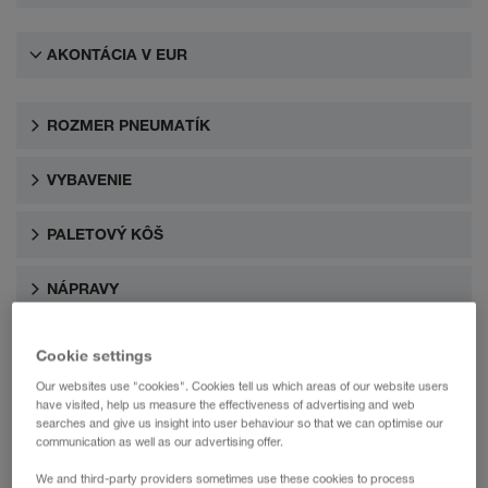
AKONTÁCIA V EUR
ROZMER PNEUMATÍK
VYBAVENIE
PALETOVÝ KÔŠ
NÁPRAVY
Cookie settings
Our websites use "cookies". Cookies tell us which areas of our website users
have visited, help us measure the effectiveness of advertising and web
searches and give us insight into user behaviour so that we can optimise our
communication as well as our advertising offer.
We and third-party providers sometimes use these cookies to process