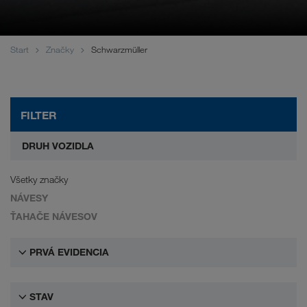
WALTER LAGER-BETRIEBE GmbH
WALTER LEASING GmbH
Start
Značky
Schwarzmüller
WALTER REAL ESTATE GmbH
FILTER
DRUH VOZIDLA
Všetky značky
NÁVESY
ŤAHAČE NÁVESOV
PRVÁ EVIDENCIA
STAV