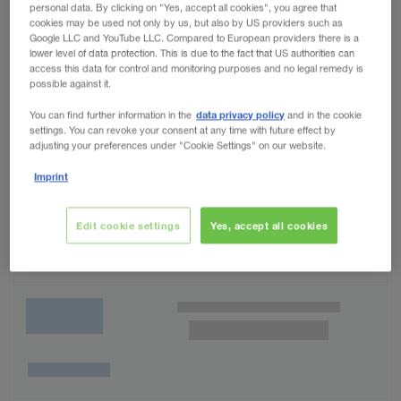
personal data. By clicking on "Yes, accept all cookies", you agree that
cookies may be used not only by us, but also by US providers such as
Google LLC and YouTube LLC. Compared to European providers there is a
lower level of data protection. This is due to the fact that US authorities can
access this data for control and monitoring purposes and no legal remedy is
possible against it.
data privacy policy
You can find further information in the
and in the cookie
settings. You can revoke your consent at any time with future effect by
adjusting your preferences under "Cookie Settings" on our website.
Imprint
Edit cookie settings
Yes, accept all cookies
Wunschliste