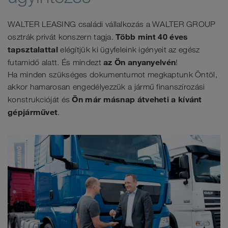
WALTER LEASING családi vállalkozás a WALTER GROUP
Több mint 40 éves
osztrák privát konszern tagja.
tapsztalattal
elégítjük ki ügyfeleink igényeit az egész
az Ön anyanyelvén
futamidő alatt. És mindezt
!
Ha minden szükséges dokumentumot megkaptunk Öntöl,
akkor hamarosan engedélyezzük a jármű finanszírozási
Ön már másnap átveheti a kívánt
konstrukcióját és
gépjárművet
.