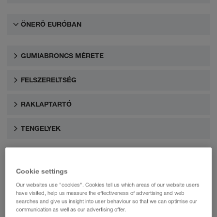
ÖNERÖ EURÓBAN
GUMIABRONCS MÉRETE
FELSZERELTSÉG
RAKLAPTARTÓ
TENGELYEK
Cookie settings
Our websites use "cookies". Cookies tell us which areas of our website users
have visited, help us measure the effectiveness of advertising and web
searches and give us insight into user behaviour so that we can optimise our
communication as well as our advertising offer.