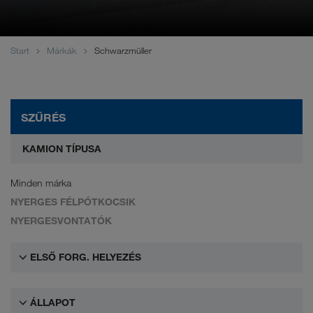
WALTER LAGER-BETRIEBE GmbH
WALTER LEASING GmbH
Start
Márkák
Schwarzmüller
WALTER REAL ESTATE GmbH
SZŰRÉS
KAMION TÍPUSA
Minden márka
NYERGES FÉLPÓTKOCSIK
NYERGESVONTATÓK
ELSŐ FORG. HELYEZÉS
ÁLLAPOT