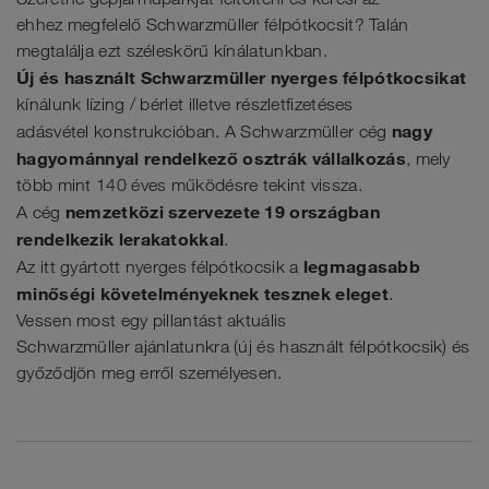
ehhez megfelelő Schwarzmüller félpótkocsit? Talán
megtalálja ezt széleskörű kínálatunkban.
Új és használt Schwarzmüller nyerges félpótkocsikat
kínálunk lízing / bérlet illetve részletfizetéses
nagy
adásvétel konstrukcióban. A Schwarzmüller cég
hagyománnyal rendelkező osztrák vállalkozás
, mely
több mint 140 éves működésre tekint vissza.
nemzetközi szervezete 19 országban
A cég
rendelkezik lerakatokkal
.
legmagasabb
Az itt gyártott nyerges félpótkocsik a
minőségi követelményeknek tesznek eleget
.
Vessen most egy pillantást aktuális
Schwarzmüller ajánlatunkra (új és használt félpótkocsik) és
győződjön meg erről személyesen.