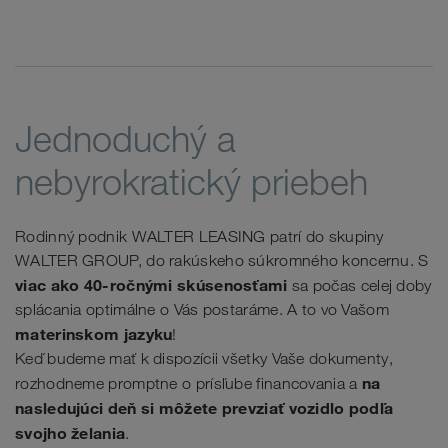
Jednoduchý a
nebyrokratický priebeh
Rodinný podnik WALTER LEASING patrí do skupiny
WALTER GROUP, do rakúskeho súkromného koncernu. S
viac ako 40-ročnými skúsenosťami
sa počas celej doby
splácania optimálne o Vás postaráme. A to vo Vašom
materinskom jazyku
!
Keď budeme mať k dispozícii všetky Vaše dokumenty,
na
rozhodneme promptne o prísľube financovania a
nasledujúci deň si môžete prevziať vozidlo podľa
svojho želania
.