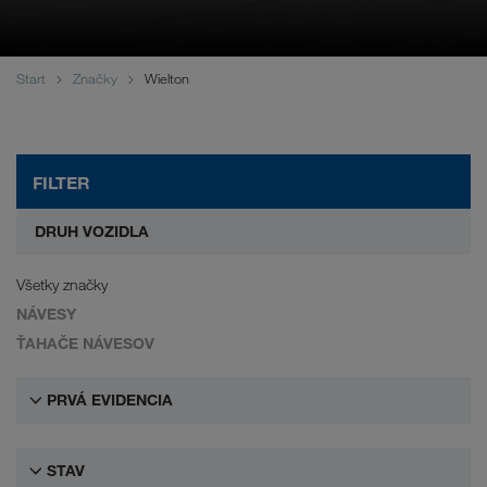
WALTER LAGER-BETRIEBE GmbH
WALTER LEASING GmbH
Start
Značky
Wielton
WALTER REAL ESTATE GmbH
FILTER
DRUH VOZIDLA
Všetky značky
NÁVESY
ŤAHAČE NÁVESOV
PRVÁ EVIDENCIA
STAV