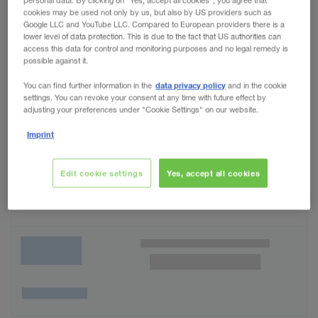
personal data. By clicking on "Yes, accept all cookies", you agree that
cookies may be used not only by us, but also by US providers such as
Google LLC and YouTube LLC. Compared to European providers there is a
lower level of data protection. This is due to the fact that US authorities can
access this data for control and monitoring purposes and no legal remedy is
possible against it.
data privacy policy
You can find further information in the
and in the cookie
settings. You can revoke your consent at any time with future effect by
adjusting your preferences under "Cookie Settings" on our website.
Imprint
Edit cookie settings
Yes, accept all cookies
Wunschliste