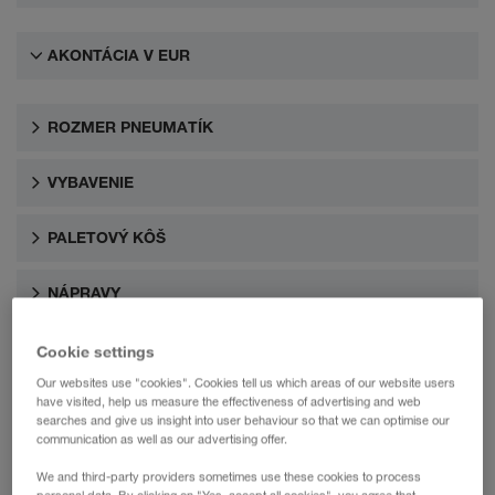
AKONTÁCIA V EUR
ROZMER PNEUMATÍK
VYBAVENIE
PALETOVÝ KÔŠ
NÁPRAVY
Cookie settings
Our websites use "cookies". Cookies tell us which areas of our website users
have visited, help us measure the effectiveness of advertising and web
searches and give us insight into user behaviour so that we can optimise our
communication as well as our advertising offer.
We and third-party providers sometimes use these cookies to process