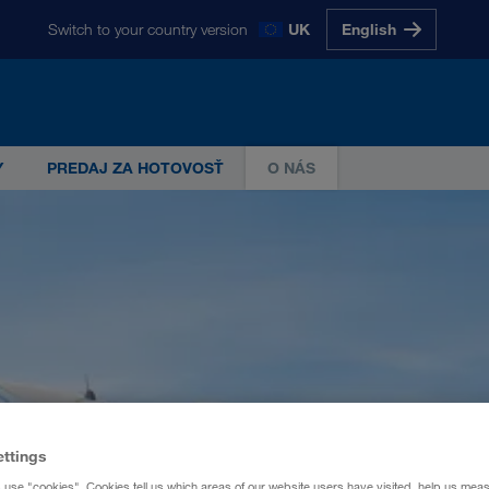
Switch to your country version
UK
English
ntní zamestnanci
glish
Magyarul
Polski
Slovensky
Slovenščina
Y
PREDAJ ZA HOTOVOSŤ
O NÁS
00 zamestnankyňami a zamestnancami jedným
G
ettings
 use "cookies". Cookies tell us which areas of our website users have visited, help us mea