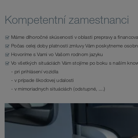
Kompetentní zamestnanci
Máme dlhoročné skúsenosti v oblasti prepravy a financov
Počas celej doby platnosti zmluvy Vám poskytneme osobné
Hovoríme s Vami vo Vašom rodnom jazyku
Vo všetkých situáciách Vám stojíme po boku s naším kn
- pri prihlásení vozidla
- v prípade škodovej udalosti
- v mimoriadnych situáciách (odstupné, ....)