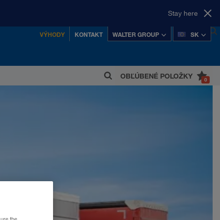
Stay here
VÝHODY
KONTAKT
WALTER GROUP
SK
OBĽÚBENÉ POLOŽKY
0
 z najúspešnejších rakúskych súkromných
koncernov.
sure the