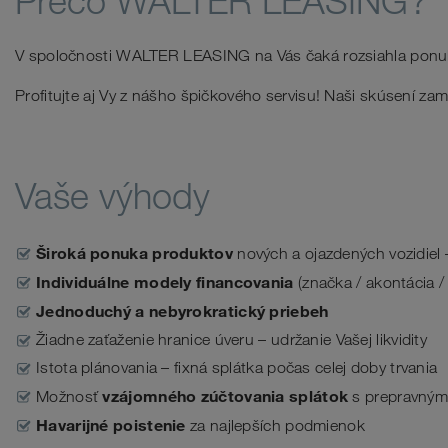
Prečo WALTER LEASING?
V spoločnosti WALTER LEASING na Vás čaká rozsiahla pon
Profitujte aj Vy z nášho špičkového servisu! Naši skúsení za
Vaše výhody
Široká ponuka produktov
nových a ojazdených vozidiel
Individuálne modely financovania
(značka / akontácia /
Jednoduchý a nebyrokratický priebeh
Žiadne zaťaženie hranice úveru – udržanie Vašej likvidity
Istota plánovania – fixná splátka počas celej doby trvania
vzájomného zúčtovania splátok
Možnosť
s prepravným
Havarijné poistenie
za najlepších podmienok