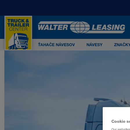
Start
O nás
Výhody
Vaše výhody, kompete
Deutsch
INTERNATIONAL:
Česky
Deutsch
En
0
ŤAHAČE NÁVESOV
NÁVESY
ZNAČK
WALTER GROUP je s viac ako 5.0
LKW WALTER Internationale Transportorganisation A
CONTAINEX Container-Handelsgesellschaft m.b.H.
WALTER BUSINESS-PARK GmbH
WALTER LAGER-BETRIEBE GmbH
WALTER LEASING GmbH
Cookie s
Our websites