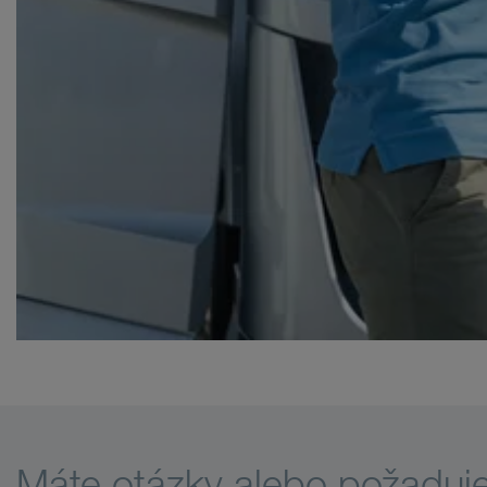
Máte otázky alebo požaduj