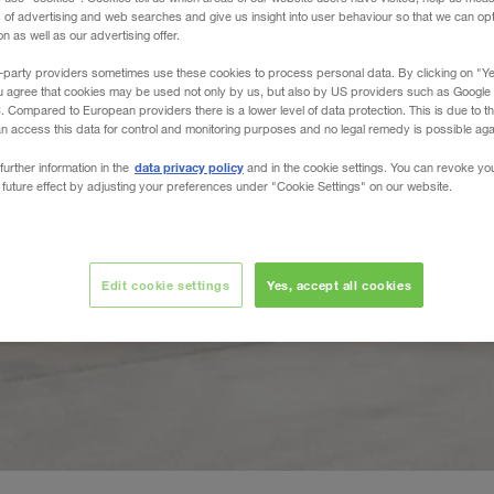
s of advertising and web searches and give us insight into user behaviour so that we can op
 as well as our advertising offer.
-party providers sometimes use these cookies to process personal data. By clicking on "Yes
u agree that cookies may be used not only by us, but also by US providers such as Googl
Compared to European providers there is a lower level of data protection. This is due to th
an access this data for control and monitoring purposes and no legal remedy is possible agai
data privacy policy
further information in the
and in the cookie settings. You can revoke yo
 future effect by adjusting your preferences under "Cookie Settings" on our website.
Edit cookie settings
Yes, accept all cookies