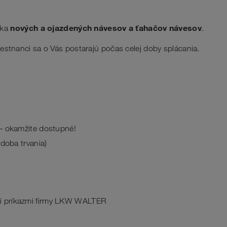
nových a ojazdených návesov a ťahačov návesov
uka
.
mestnanci sa o Vás postarajú počas celej doby splácania.
 – okamžite dostupné!
 doba trvania)
i príkazmi firmy LKW WALTER