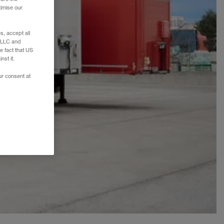
timise our
, accept all
e LLC and
e fact that US
nst it.
ur consent at