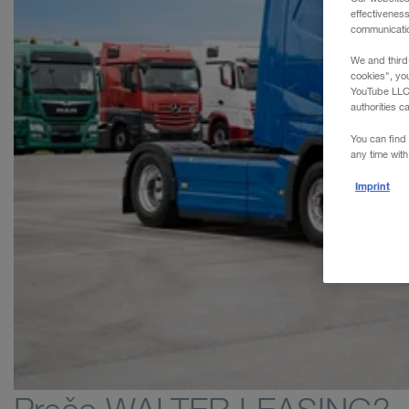
WALTER REAL ESTATE GmbH
effectivenes
communication
We and third
cookies", yo
YouTube LLC. 
authorities c
You can find 
any time with
Imprint