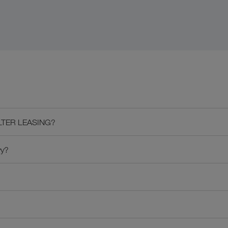
WALTER LEASING?
vy?