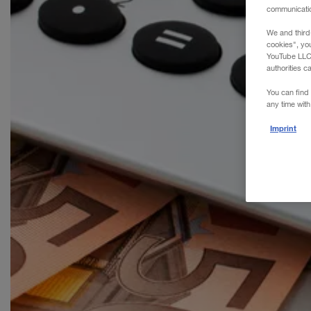
WALTER REAL ESTATE GmbH
communication
We and third
cookies", yo
YouTube LLC. 
authorities c
You can find 
any time with
Imprint