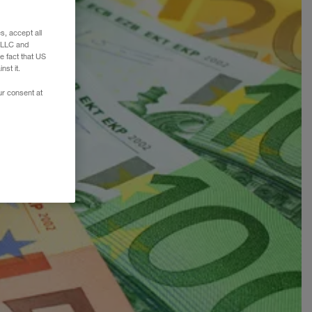
, accept all
e LLC and
e fact that US
nst it.
ur consent at