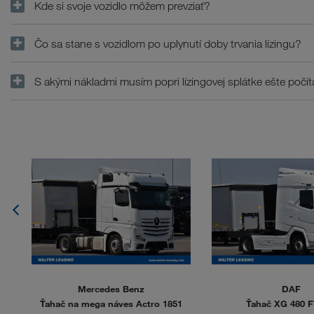
Kde si svoje vozidlo môžem prevziať?
Čo sa stane s vozidlom po uplynutí doby trvania lízingu?
S akými nákladmi musím popri lízingovej splátke ešte počít
Mercedes Benz
DAF
0
Ťahač na mega náves Actro 1851
Ťahač XG 480 F