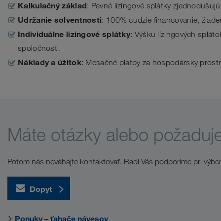
Kalkulačný základ
: Pevné lízingové splátky zjednodušuj
Udržanie solventnosti
: 100% cudzie financovanie, žiaden
Individuálne lízingové splátky
: Výšku lízingových splát
spoločnosti.
Náklady a úžitok
: Mesačné platby za hospodársky prostr
Máte otázky alebo požaduj
Potom nás neváhajte kontaktovať. Radi Vás podporíme pri výber
Dopyt
Ponuky – ťahače návesov