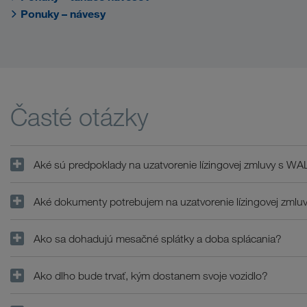
Ponuky – návesy
Časté otázky
Aké sú predpoklady na uzatvorenie lízingovej zmluvy s 
Aké dokumenty potrebujem na uzatvorenie lízingovej zmlu
Ako sa dohadujú mesačné splátky a doba splácania?
Ako dlho bude trvať, kým dostanem svoje vozidlo?