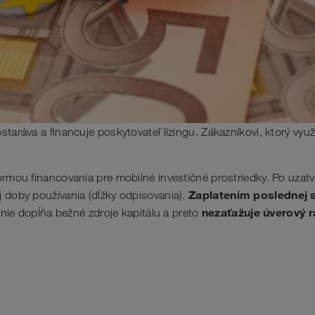
staráva a financuje poskytovateľ lízingu. Zákazníkovi, ktorý využ
ormou financovania pre mobilné investičné prostriedky. Po uzatvo
Zaplatením poslednej 
 doby používania (dĺžky odpisovania).
nezaťažuje úverový 
nie dopĺňa bežné zdroje kapitálu a preto