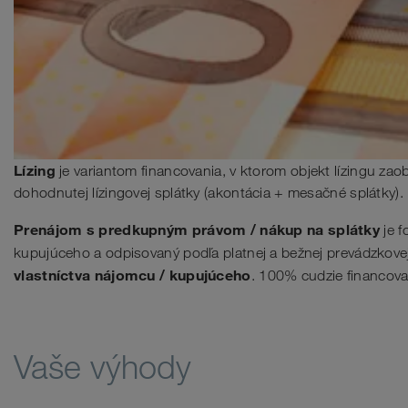
Lízing
je variantom financovania, v ktorom objekt lízingu zaob
dohodnutej lízingovej splátky (akontácia + mesačné splátky).
Prenájom s predkupným právom / nákup na splátky
je f
kupujúceho a odpisovaný podľa platnej a bežnej prevádzkovej
vlastníctva nájomcu / kupujúceho
. 100% cudzie financova
Vaše výhody