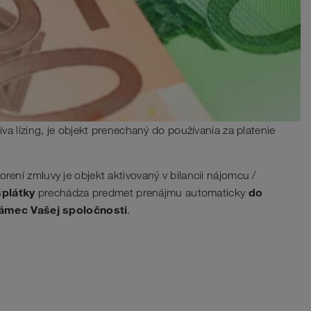
íva lízing, je objekt prenechaný do používania za platenie
rení zmluvy je objekt aktivovaný v bilancii nájomcu /
splátky
do
prechádza predmet prenájmu automaticky
rámec Vašej spoločnosti
.