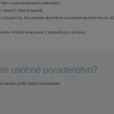
ú Vašu vnútropodnikovú kalkuláciu
 viazaný vlastný kapitál.
ok určujete Vy. Na základe akontácie a zostatkovej hodnoty sa dĺ
iedok môžete financovať z priebežných výnosov.
ete osobné poradenstvo?
e návesu podľa Vašich požiadaviek.