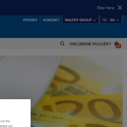
Stay here
up na splátky
VÝHODY
KONTAKT
WALTER GROUP
SK
OBĽÚBENÉ POLOŽKY
0
 z najúspešnejších rakúskych súkromných
koncernov.
sure the
timise our