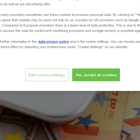
 as well as our advertising offer.
-party providers sometimes use these cookies to process personal data. By clicking on "Yes
u agree that cookies may be used not only by us, but also by US providers such as Googl
Compared to European providers there is a lower level of data protection. This is due to th
an access this data for control and monitoring purposes and no legal remedy is possible agai
data privacy policy
further information in the
and in the cookie settings. You can revoke yo
 future effect by adjusting your preferences under "Cookie Settings" on our website.
Edit cookie settings
Yes, accept all cookies