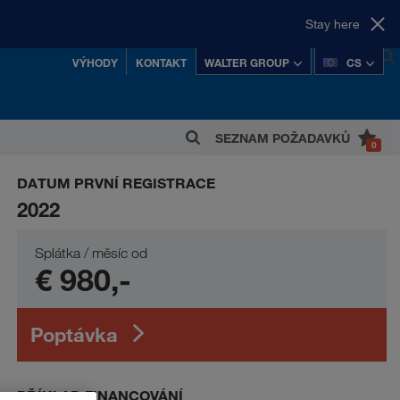
Stay here
VÝHODY
KONTAKT
WALTER GROUP
CS
SEZNAM POŽADAVKŮ
0
šnějších soukromých rakouských koncernů.
DATUM PRVNÍ REGISTRACE
2022
Splátka / měsíc od
€ 980,-
Poptávka
PŘÍKLAD FINANCOVÁNÍ