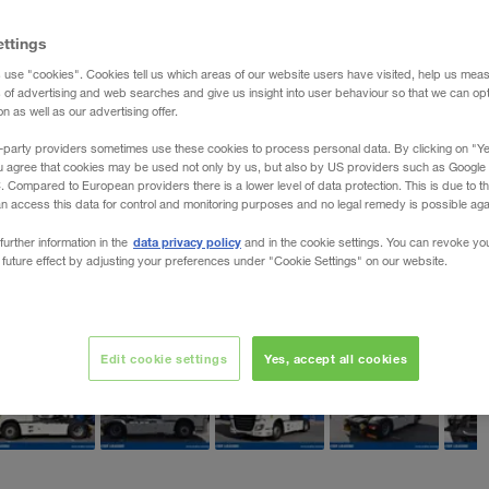
ettings
 use "cookies". Cookies tell us which areas of our website users have visited, help us mea
s of advertising and web searches and give us insight into user behaviour so that we can op
 as well as our advertising offer.
-party providers sometimes use these cookies to process personal data. By clicking on "Yes
u agree that cookies may be used not only by us, but also by US providers such as Googl
Compared to European providers there is a lower level of data protection. This is due to th
an access this data for control and monitoring purposes and no legal remedy is possible agai
data privacy policy
further information in the
and in the cookie settings. You can revoke yo
 future effect by adjusting your preferences under "Cookie Settings" on our website.
Edit cookie settings
Yes, accept all cookies