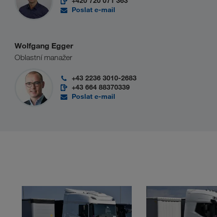
+420 720 071 363
Poslat e-mail
Wolfgang Egger
Oblastní manažer
+43 2236 3010-2683
+43 664 88370339
Poslat e-mail