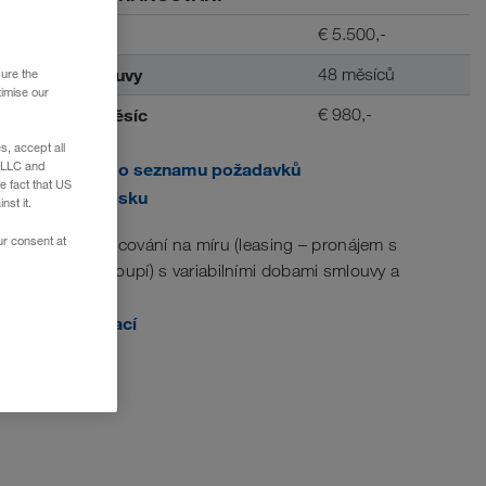
Akontace
€ 5.500,-
Trvání smlouvy
48 měsíců
sure the
timise our
Splátka / měsíc
€ 980,-
, accept all
e LLC and
Přidejte do seznamu požadavků
e fact that US
Náhled tisku
nst it.
ur consent at
Modely financování na míru (leasing – pronájem s
následnou koupí) s variabilními dobami smlouvy a
akontacemi.
Více informací