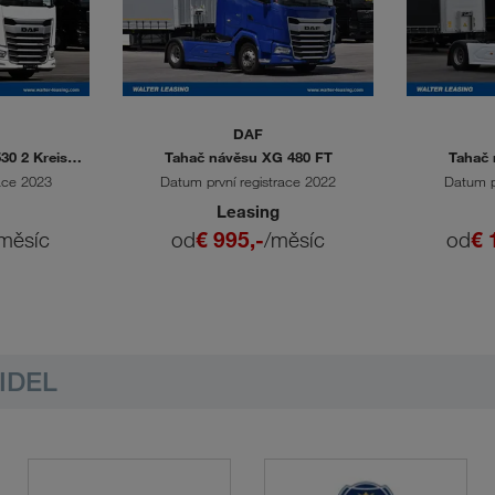
DAF
30 2 Kreis
Tahač návěsu XG 480 FT
Tahač 
ace 2023
Datum první registrace 2022
Datum p
Leasing
měsíc
od
€ 995,-
/měsíc
od
€ 
IDEL