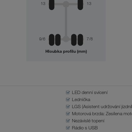
13
13
9/6
7/8
Hloubka profilu (mm)
LED denní svícení
Lednička
LGS (Asistent udržování jízdn
Motorová brzda: Zesílena mot
Nezávislé topení
Rádio s USB