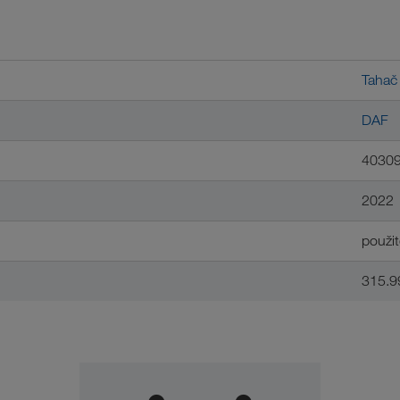
Tahač
DAF
4030
2022
použit
315.9