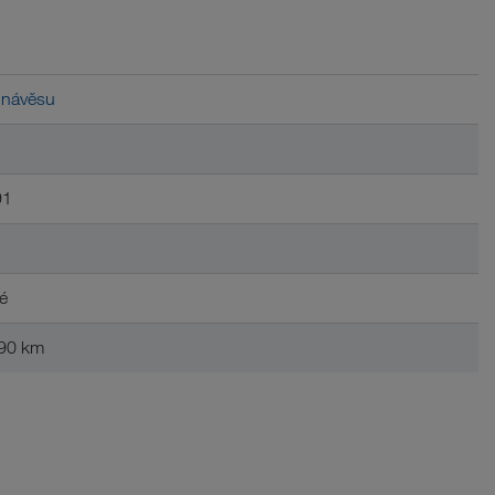
 návěsu
91
é
90 km