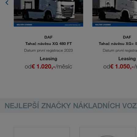
DAF
DAF
Tahač návěsu XG 480 FT
Tahač návěsu XG+ 5
Hydraulik
Datum první registrace 2023
Datum první registr
Leasing
Leasing
od
€ 1.020,-
/měsíc
od
€ 1.050,-
/
NEJLEPŠÍ ZNAČKY NÁKLADNÍCH VOZ