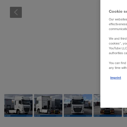
Cookie s
Our websites
effectivenes
communication
We and third
cookies", yo
YouTube LLC. 
authorities c
You can find 
any time with
Imprint