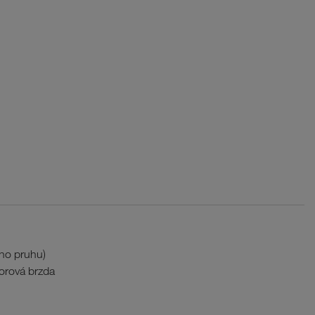
ího pruhu)
orová brzda