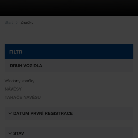
WALTER LAGER-BETRIEBE GmbH
WALTER LEASING GmbH
Start
Značky
WALTER REAL ESTATE GmbH
FILTR
DRUH VOZIDLA
Všechny značky
NÁVĚSY
TAHAČE NÁVĚSU
DATUM PRVNÍ REGISTRACE
STAV