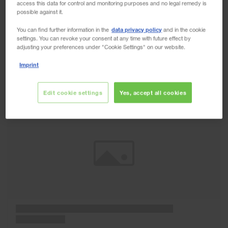
access this data for control and monitoring purposes and no legal remedy is
possible against it.
data privacy policy
You can find further information in the
and in the cookie
settings. You can revoke your consent at any time with future effect by
adjusting your preferences under "Cookie Settings" on our website.
Imprint
Wunschliste
Edit cookie settings
Yes, accept all cookies