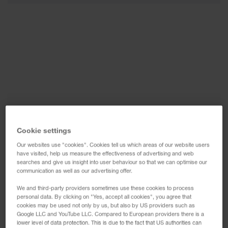
Cookie settings
Our websites use "cookies". Cookies tell us which areas of our website users
have visited, help us measure the effectiveness of advertising and web
searches and give us insight into user behaviour so that we can optimise our
communication as well as our advertising offer.
We and third-party providers sometimes use these cookies to process
personal data. By clicking on "Yes, accept all cookies", you agree that
cookies may be used not only by us, but also by US providers such as
Google LLC and YouTube LLC. Compared to European providers there is a
lower level of data protection. This is due to the fact that US authorities can