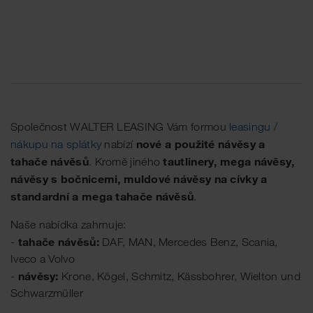
Společnost WALTER LEASING Vám formou
leasingu /
nové a použité návěsy a
nákupu na splátky
nabízí
tahače návěsů
tautlinery, mega návěsy,
. Kromě jiného
návěsy s bočnicemi, muldové návěsy na cívky a
standardní a mega tahače návěsů
.
Naše nabídka zahrnuje:
tahače návěsů:
-
DAF, MAN, Mercedes Benz, Scania,
Iveco a Volvo
návěsy:
-
Krone, Kögel, Schmitz, Kässbohrer, Wielton und
Schwarzmüller