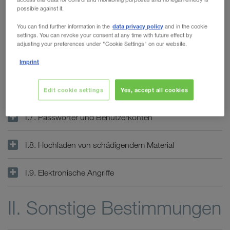
I.3. Haftung
possible against it.
WALTER LAGER-BETRIEBE GmbH
data privacy policy
You can find further information in the
and in the cookie
I.4. Verfügbarkeit
settings. You can revoke your consent at any time with future effect by
WALTER LEASING GmbH
adjusting your preferences under "Cookie Settings" on our website.
WALTER REAL ESTATE GmbH
I.5. Externe Links
Imprint
I.6. Gesicherte Seiten
Edit cookie settings
Yes, accept all cookies
I.7. Passwörter und Benutzerkonten
I.8. Hochladen von schädigendem Material
I.9. Elektronische Angriffe
II. Sonstige Bestimmungen