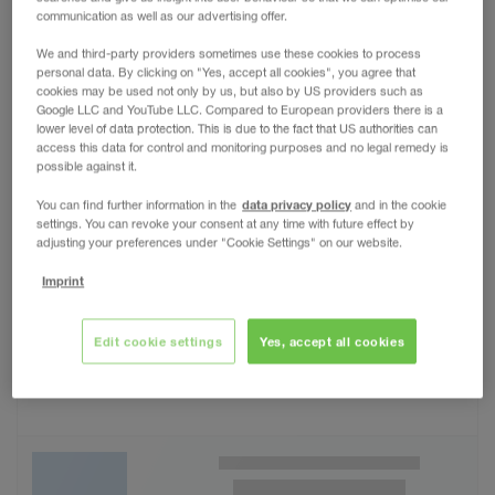
communication as well as our advertising offer.
We and third-party providers sometimes use these cookies to process
personal data. By clicking on "Yes, accept all cookies", you agree that
cookies may be used not only by us, but also by US providers such as
Google LLC and YouTube LLC. Compared to European providers there is a
lower level of data protection. This is due to the fact that US authorities can
access this data for control and monitoring purposes and no legal remedy is
possible against it.
data privacy policy
You can find further information in the
and in the cookie
settings. You can revoke your consent at any time with future effect by
adjusting your preferences under "Cookie Settings" on our website.
Imprint
Edit cookie settings
Yes, accept all cookies