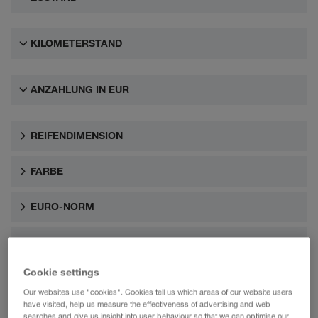
KILOMETERSTAND
ANZAHLUNG IN EUR
REIFENDIMENSION
FARBE
EURO-NORM
AUSSTATTUNG
Cookie settings
Our websites use "cookies". Cookies tell us which areas of our website users
have visited, help us measure the effectiveness of advertising and web
searches and give us insight into user behaviour so that we can optimise our