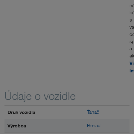
n
k
s
va
d
sp
a
ak
V
in
Údaje o vozidle
Druh vozidla
Ťahač
Výrobca
Renault