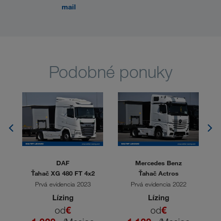
mail
Podobné ponuky
DAF
Mercedes Benz
2
Ťahač XG 480 FT 4x2
Ťahač Actros
Prvá evidencia 2023
Prvá evidencia 2022
Lízing
Lízing
od
€
od
€