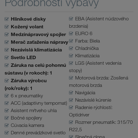
Podrobnosti výbavy
Hliníkové disky
EBA (Asistent núdzového
brzdenia)
Kožený volant
EURO 6
Medzinápravový spojler
Farba: Biela
Merač zaťaženia nápravy
Chladnička
Nezávislá klimatizácia
Klimatizácia
Svetlo LED
LGS (Asistent vedenia
Záruka na celú pohonnú
stopy)
sústavu (v rokoch): 1
Motorová brzda: Zosílená
Záruka výrobcu
motorová brzda
(rok/roky): 1
Navigácia
6 x pneumatiky
Nezávislé kúrenie
ACC (adaptívny tempomat)
Radenie rýchlostí:
Asistent mŕtveho uhla
Optidriver
Bočné spojlery
Rozmer pneumatík: 315/70
Cúvacia kamera
R22,5
Denné prevádzkové svetlo
Slnečná clona