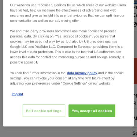
Our websites use "cookies". Cookies tell us which areas of our website users
P
have visited, help us measure the effectiveness of advertising and web
E
searches and give us insight into user behaviour so that we can optimise our
communication as well as our advertising offer.
2
We and third-party providers sometimes use these cookies to process
personal data. By clicking on "Yes, accept all cookies", you agree that
cookies may be used not only by us, but also by US providers such as
Google LLC and YouTube LLC. Compared to European providers there is a
lower level of data protection. This is due to the fact that US authorities can
access this data for control and monitoring purposes and no legal remedy is
possible against it.
data privacy policy
You can find further information in the
and in the cookie
settings. You can revoke your consent at any time with future effect by
adjusting your preferences under "Cookie Settings" on our website.
Imprint
P
F
Edit cookie settings
Yes, accept all cookies
A
Sp