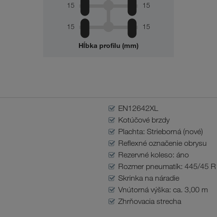
15
15
15
15
Hĺbka profilu (mm)
EN12642XL
Kotúčové brzdy
Plachta: Strieborná (nové)
Reflexné označenie obrysu
Rezervné koleso: áno
Rozmer pneumatík: 445/45 R
Skrinka na náradie
Vnútorná výška: ca. 3,00 m
Zhrňovacia strecha