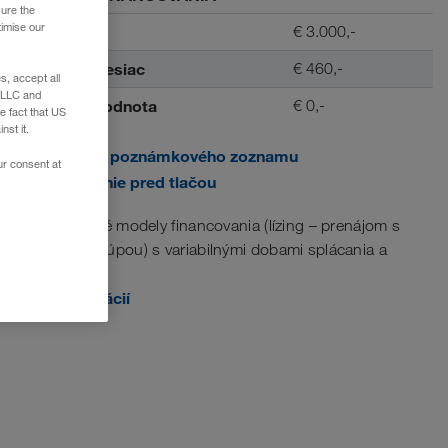
sure the
timise our
Akontácia
€ 3.000,-
Splátka / mesiac
€ 460,-
, accept all
e LLC and
Zvyšková hodnota
€ 0,-
e fact that US
nst it.
Pridať do poznámkového zoznamu
ur consent at
Zobrazenie pred tlačou
Na mieru šité modely financovania (lízing – prenájom s
následnou kúpou) s variabilnými dobami splácania a
akontáciami.
Viac informácií