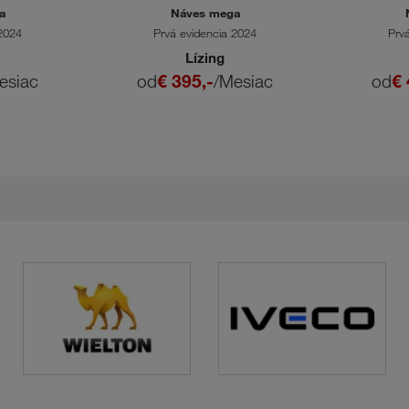
a
Náves mega
 2024
Prvá evidencia 2024
Prv
Lízing
esiac
od
€ 395,-
/Mesiac
od
€ 