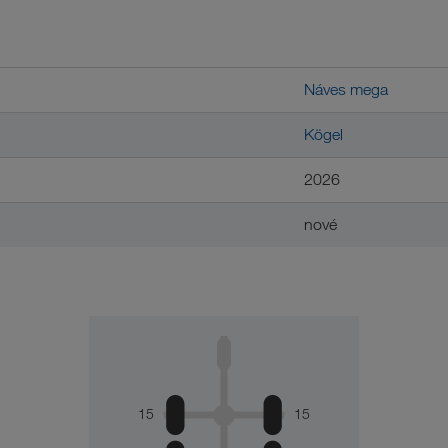
Náves mega
Kögel
2026
nové
15
15