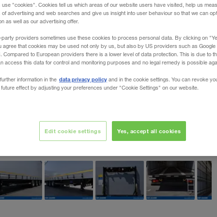
 use "cookies". Cookies tell us which areas of our website users have visited, help us mea
s of advertising and web searches and give us insight into user behaviour so that we can op
 as well as our advertising offer.
-party providers sometimes use these cookies to process personal data. By clicking on "Yes
u agree that cookies may be used not only by us, but also by US providers such as Googl
Compared to European providers there is a lower level of data protection. This is due to th
an access this data for control and monitoring purposes and no legal remedy is possible agai
data privacy policy
further information in the
and in the cookie settings. You can revoke yo
 future effect by adjusting your preferences under "Cookie Settings" on our website.
Edit cookie settings
Yes, accept all cookies