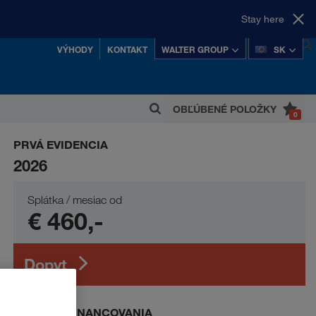
Stay here
VÝHODY
KONTAKT
WALTER GROUP
SK
OBĽÚBENÉ POLOŽKY
0
 z najúspešnejších rakúskych súkromných
PRVÁ EVIDENCIA
koncernov.
2026
Splátka / mesiac od
€ 460,-
Dopyt
PRÍKLAD FINANCOVANIA