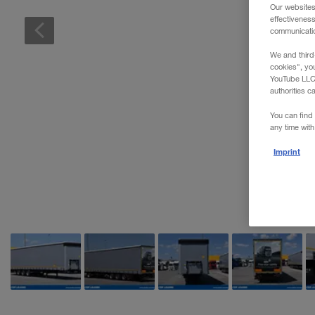
Our websites
WALTER REAL ESTATE GmbH
effectivenes
communication
We and third
cookies", yo
YouTube LLC. 
authorities c
You can find 
any time with
Imprint