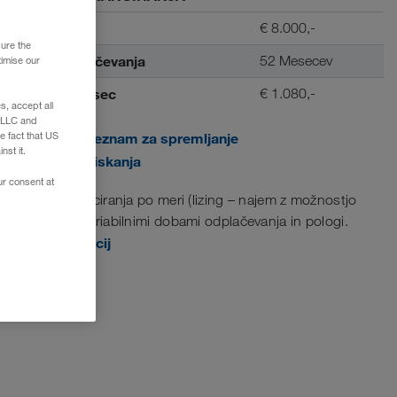
Predplačilo
€ 8.000,-
sure the
Doba odplačevanja
52 Mesecev
timise our
Obrok / mesec
€ 1.080,-
, accept all
e LLC and
e fact that US
Dodaj v seznam za spremljanje
nst it.
Pogled tiskanja
ur consent at
Modeli financiranja po meri (lizing – najem z možnostjo
nakupa) z variabilnimi dobami odplačevanja in pologi.
Več informacij