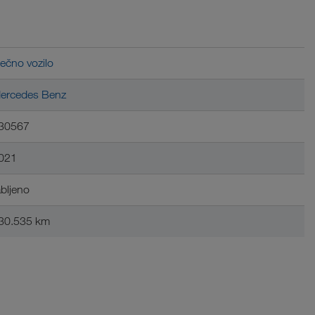
lečno vozilo
ercedes Benz
30567
021
abljeno
30.535 km