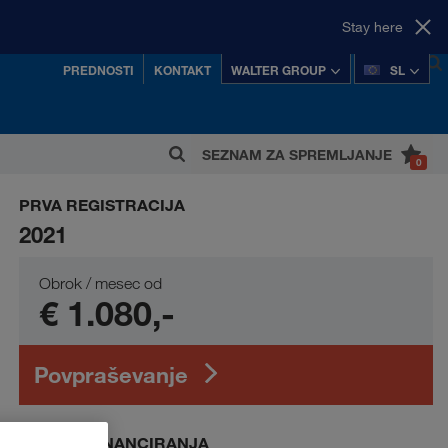
Stay here
PREDNOSTI
KONTAKT
WALTER GROUP
SL
bljeno
SEZNAM ZA SPREMLJANJE
0
juspešnejše avstrijske zasebne koncerne.
PRVA REGISTRACIJA
2021
Obrok / mesec od
€ 1.080,-
Povpraševanje
PRIMER FINANCIRANJA