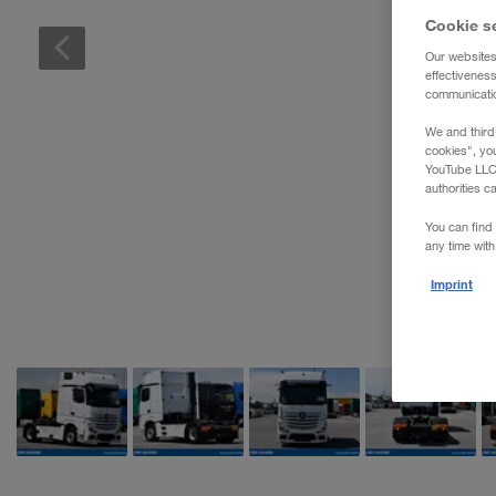
Cookie s
Our websites
effectivenes
communication
We and third
cookies", yo
YouTube LLC. 
authorities c
You can find 
any time with
Imprint