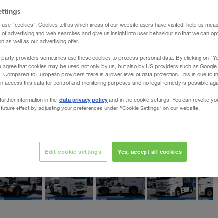
ettings
 use "cookies". Cookies tell us which areas of our website users have visited, help us mea
s of advertising and web searches and give us insight into user behaviour so that we can op
 as well as our advertising offer.
-party providers sometimes use these cookies to process personal data. By clicking on "Yes
u agree that cookies may be used not only by us, but also by US providers such as Googl
Compared to European providers there is a lower level of data protection. This is due to th
an access this data for control and monitoring purposes and no legal remedy is possible agai
data privacy policy
further information in the
and in the cookie settings. You can revoke yo
 future effect by adjusting your preferences under "Cookie Settings" on our website.
Edit cookie settings
Yes, accept all cookies