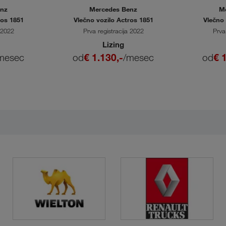
enz
Mercedes Benz
M
ros 1851
Vlečno vozilo Actros 1851
Vlečno 
a 2022
Prva registracija 2022
Prva
Lizing
mesec
od
€ 1.130,-
/mesec
od
€ 