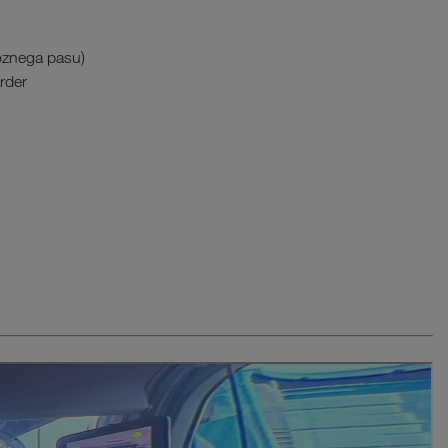
voznega pasu)
rder