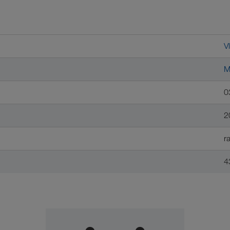
V
M
0
2
r
4