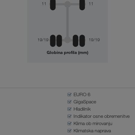
11
11
19/19
19/19
Globina profila (mm)
EURO 6
GigaSpace
Hladilnik
Indikator osne obremenitve
Klima ob mirovanju
Klimatska naprava