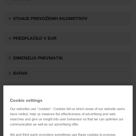
STANJE PREVOŽENIH KILOMETROV
PREDPLAČILO V EUR
DIMENZIJA PNEVMATIK
BARVA
EURO STANDARD
Cookie settings
OPREMA
Our websites use "cookies". Cookies tell us which areas of our website users
have visited, help us measure the effectiveness of advertising and web
searches and give us insight into user behaviour so that we can optimise our
communication as well as our advertising offer.
We and third-party providers sometimes use these cookies to process