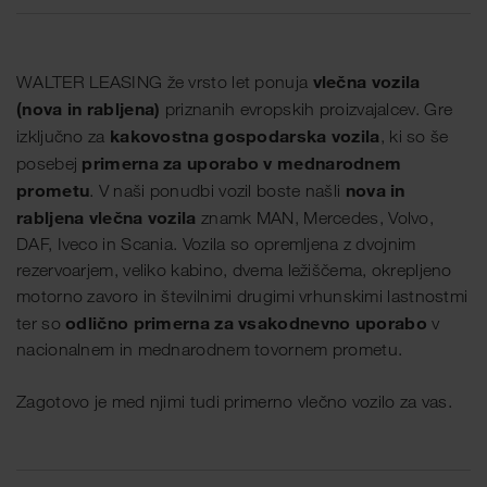
vlečna vozila
WALTER LEASING že vrsto let ponuja
(nova in rabljena)
priznanih evropskih proizvajalcev. Gre
kakovostna gospodarska vozila
izključno za
, ki so še
primerna za uporabo v mednarodnem
posebej
prometu
nova in
. V naši ponudbi vozil boste našli
rabljena vlečna vozila
znamk MAN, Mercedes, Volvo,
DAF, Iveco in Scania. Vozila so opremljena z dvojnim
rezervoarjem, veliko kabino, dvema ležiščema, okrepljeno
motorno zavoro in številnimi drugimi vrhunskimi lastnostmi
odlično primerna za vsakodnevno uporabo
ter so
v
nacionalnem in mednarodnem tovornem prometu.
Zagotovo je med njimi tudi primerno vlečno vozilo za vas.