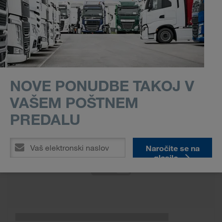
NOVE PONUDBE TAKOJ V
Wunschliste
VAŠEM POŠTNEM
PREDALU
Naročite se na
glasilo