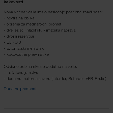
kakovosti
.
Nova vlečna vozila imajo naslednje posebne značilnosti:
- nevtralna oblika
- oprema za mednarodni promet
- dve ležišči, hladilnik, klimatska naprava
- dvojni rezervoar
- EURO 6
- avtomatski menjalnik
- kakovostne pnevmatike
Odvisno od znamke so dodatno na voljo:
- razširjena jamstva
- dodatna motorna zavora (Intarder, Retarder, VEB-Brake)
Dodatne prednosti