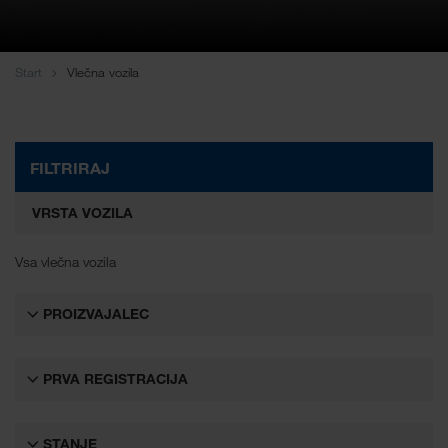
WALTER LAGER-BETRIEBE GmbH
WALTER LEASING GmbH
Start
Vlečna vozila
WALTER REAL ESTATE GmbH
FILTRIRAJ
VRSTA VOZILA
Vsa vlečna vozila
PROIZVAJALEC
PRVA REGISTRACIJA
STANJE