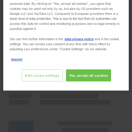
personal data. By clicking on "Yes, accept all cookies", you agree that
cookies may be used not only by us, but also by US providers such as
Google LLC and YouTube LLC. Compared to European providers there is a
lower level of data protection. This is due to the fact that US authorities can
access this data for control and monitoring purposes and no legal remedy is
possible against it.
data privacy policy
You can find further information in the
and in the cookie
settings. You can revoke your consent at any time with future effect by
adjusting your preferences under "Cookie Settings" on our website.
Imprint
Edit cookie settings
Yes, accept all cookies