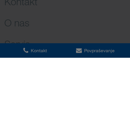
Kontakt
O nas
Servis
Kontakt
Povpraševanje
Okrožnica
Sitemap
Pogoji uporabe
Varstvo podatkov
Impresum
Nastavitve piškotkov
Vse pravice pridržane