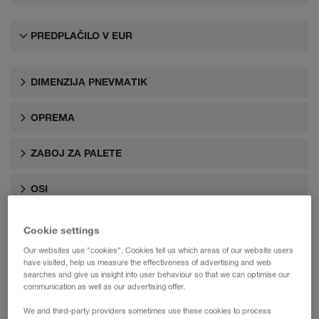
PREDPLAČILO V EUR
DIMENZIJA PNEVMATIK
OPREMA
ZABOJ ZA PALETE
OSI
Cookie settings
Our websites use "cookies". Cookies tell us which areas of our website users
have visited, help us measure the effectiveness of advertising and web
searches and give us insight into user behaviour so that we can optimise our
communication as well as our advertising offer.
We and third-party providers sometimes use these cookies to process