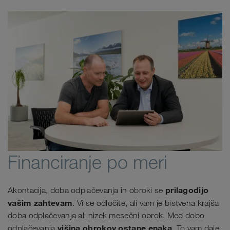
Financiranje po meri
prilagodijo
Akontacija, doba odplačevanja in obroki se
vašim zahtevam
. Vi se odločite, ali vam je bistvena krajša
doba odplačevanja ali nizek mesečni obrok. Med dobo
višina obrokov ostane enaka
odplačevanja
. To vam daje