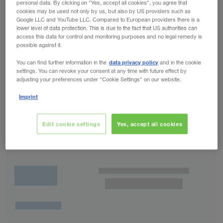
personal data. By clicking on "Yes, accept all cookies", you agree that
cookies may be used not only by us, but also by US providers such as
Google LLC and YouTube LLC. Compared to European providers there is a
lower level of data protection. This is due to the fact that US authorities can
access this data for control and monitoring purposes and no legal remedy is
possible against it.
data privacy policy
You can find further information in the
and in the cookie
settings. You can revoke your consent at any time with future effect by
adjusting your preferences under "Cookie Settings" on our website.
Imprint
Edit cookie settings
Yes, accept all cookies
Wunschliste