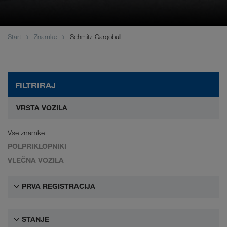
WALTER LAGER-BETRIEBE GmbH
WALTER LEASING GmbH
Start
Znamke
Schmitz Cargobull
WALTER REAL ESTATE GmbH
FILTRIRAJ
VRSTA VOZILA
Vse znamke
POLPRIKLOPNIKI
VLEČNA VOZILA
PRVA REGISTRACIJA
STANJE