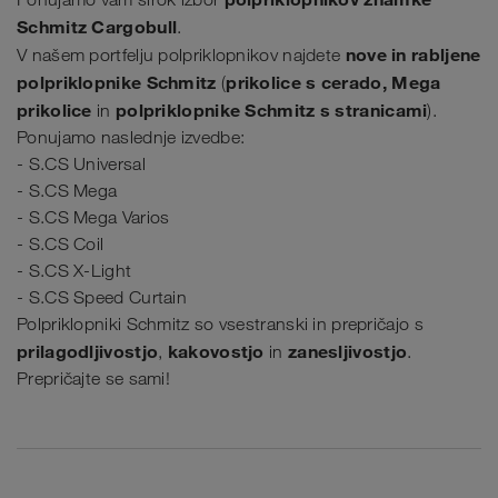
Schmitz Cargobull
.
nove in rabljene
V našem portfelju polpriklopnikov najdete
polpriklopnike Schmitz
prikolice s cerado, Mega
(
prikolice
polpriklopnike Schmitz s stranicami
in
).
Ponujamo naslednje izvedbe:
- S.CS Universal
- S.CS Mega
- S.CS Mega Varios
- S.CS Coil
- S.CS X-Light
- S.CS Speed Curtain
Polpriklopniki Schmitz so vsestranski in prepričajo s
prilagodljivostjo
kakovostjo
zanesljivostjo
,
in
.
Prepričajte se sami!