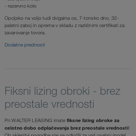
- rezervno kolo
Opcijsko na voljo tudi dvigalna os, 7-tonsko dno, 32-
paletni zaboj in oprema v skladu z različnimi certifikati za
zavarovanje tovora.
Dodatne prednosti
Fiksni lizing obroki - brez
preostale vrednosti
fiksne lizing obroke za
Pri WALTER LEASING imate
celotno dobo odplačevanja brez preostale vrednosti
!
Ob sklenitvi pogodbe ste se odločili za vaš osebni model