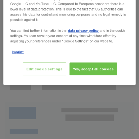
Google LLC and YouTube LLC. Compared to European providers there is a
lower level of data protection. This is due to the fact that US authorities can
access this data for control and monitoring purposes and no legal remedy is
possible against it.
data privacy policy
You can find further information in the
and in the cookie
settings. You can revoke your consent at any time with future effect by
adjusting your preferences under "Cookie Settings" on our website.
Imprint
Edit cookie settings
Yes, accept all cookies
Wunschliste