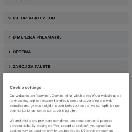
PREDPLAČILO V EUR
DIMENZIJA PNEVMATIK
OPREMA
ZABOJ ZA PALETE
OSI
Cookie settings
Our websites use "cookies". Cookies tell us which areas of our website users
have visited, help us measure the effectiveness of advertising and web
searches and give us insight into user behaviour so that we can optimise our
communication as well as our advertising offer.
We and third-party providers sometimes use these cookies to process
personal data. By clicking on "Yes, accept all cookies", you agree that
cookies may be used not only by us, but also by US providers such as