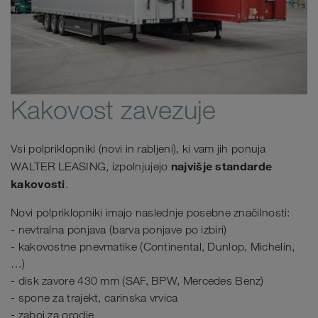
Kakovost zavezuje
Vsi polpriklopniki (novi in rabljeni), ki vam jih ponuja
najvišje standarde
WALTER LEASING, izpolnjujejo
kakovosti
.
Novi polpriklopniki imajo naslednje posebne značilnosti:
- nevtralna ponjava (barva ponjave po izbiri)
- kakovostne pnevmatike (Continental, Dunlop, Michelin,
…)
- disk zavore 430 mm (SAF, BPW, Mercedes Benz)
- spone za trajekt, carinska vrvica
- zaboj za orodje