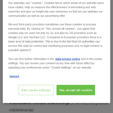
Our websites use "cookies". Cookies tell us which areas of our website users
WALTER LAGER-BETRIEBE GmbH
have visited, help us measure the effectiveness of advertising and web
Zakaj WALTER LEASING?
searches and give us insight into user behaviour so that we can optimise our
communication as well as our advertising offer.
WALTER LEASING GmbH
We and third-party providers sometimes use these cookies to process
Pri WALTER LEASING vas pričakuje obsežna ponudba
personal data. By clicking on "Yes, accept all cookies", you agree that
WALTER REAL ESTATE GmbH
novih in rabljenih polprikolic in vlečnih vozil.
cookies may be used not only by us, but also by US providers such as
Google LLC and YouTube LLC. Compared to European providers there is a
lower level of data protection. This is due to the fact that US authorities can
Izkoristite tudi vi našo vrhunsko storitev! Naši izkušeni
access this data for control and monitoring purposes and no legal remedy is
sodelavci vas spremljajo skozi celotno dobo trajanja.
possible against it.
data privacy policy
You can find further information in the
and in the cookie
settings. You can revoke your consent at any time with future effect by
adjusting your preferences under "Cookie Settings" on our website.
Vaše prednosti
Imprint
Široka paleta izdelkov
novih in rabljenih vozil - takoj
Edit cookie settings
Yes, accept all cookies
na voljo!
Individualni modeli financiranja
(znamka/polog/doba
odplačevanja)