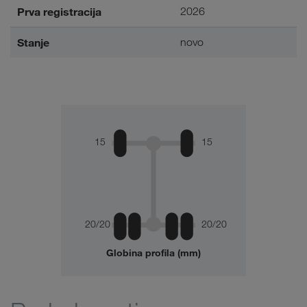
Prva registracija
2026
Stanje
novo
15
15
20/20
20/20
Globina profila (mm)