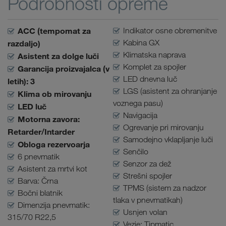
Podrobnosti opreme
ACC (tempomat za
Indikator osne obremenitve
Kabina GX
razdaljo)
Klimatska naprava
Asistent za dolge luči
Komplet za spojler
Garancija proizvajalca (v
LED dnevna luč
letih): 3
LGS (asistent za ohranjanje
Klima ob mirovanju
voznega pasu)
LED luč
Navigacija
Motorna zavora:
Ogrevanje pri mirovanju
Retarder/Intarder
Samodejno vklapljanje luči
Obloga rezervoarja
Senčilo
6 pnevmatik
Senzor za dež
Asistent za mrtvi kot
Strešni spojler
Barva: Črna
TPMS (sistem za nadzor
Bočni blatnik
tlaka v pnevmatikah)
Dimenzija pnevmatik:
Usnjen volan
315/70 R22,5
Vezje: Tipmatic