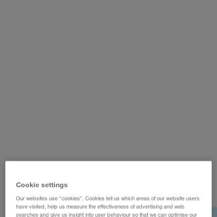
WALTER LAGER-BETRIEBE GmbH
WALTER LEASING GmbH
WALTER REAL ESTATE GmbH
Cookie settings
Our websites use "cookies". Cookies tell us which areas of our website users
have visited, help us measure the effectiveness of advertising and web
searches and give us insight into user behaviour so that we can optimise our