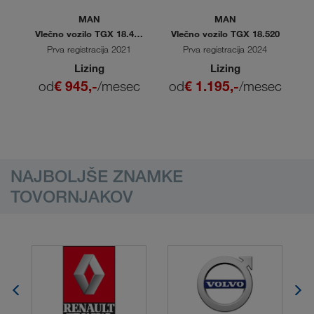
MAN
MAN
20
Vlečno vozilo TGX 18.470
Vlečno vozilo TGX 18.520
V
4x2 BL SA
Prva registracija 2021
Prva registracija 2024
Lizing
Lizing
ec
od
€ 945,-
/mesec
od
€ 1.195,-
/mesec
o
NAJBOLJŠE ZNAMKE
TOVORNJAKOV