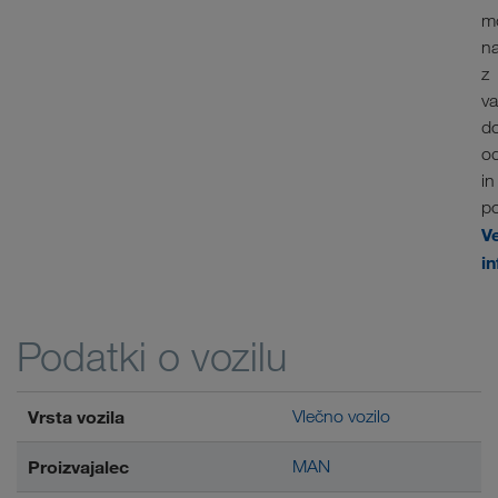
m
n
z
va
d
o
in
po
V
in
Podatki o vozilu
Vrsta vozila
Vlečno vozilo
Proizvajalec
MAN