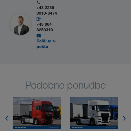
+43 2236
3010-3474
+43 664
8250319
Pošljite e-
pošto
Podobne ponudbe