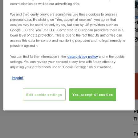
communication as well as our advertising offer.
We and third-party providers sometimes use these cookies to process
personal data. By clicking on "Yes, accept all cookies", you agree that
P
cookies may be used not only by us, but also by US providers such as
R
Google LLC and YouTube LLC. Compared to European providers there is a
lower level of data protection. This is due to the fact that US authorities can
2
access this data for control and monitoring purposes and no legal remedy is
possible against it.
data privacy policy
You can find further information in the
and in the cookie
settings. You can revoke your consent at any time with future effect by
adjusting your preferences under "Cookie Settings" on our website.
Imprint
Edit cookie settings
Yes, accept all cookies
P
F
P