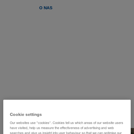
O NAS
WALTER LAGER-BETRIEBE GmbH
WALTER LEASING GmbH
WALTER REAL ESTATE GmbH
Cookie settings
Our websites use "cookies". Cookies tell us which areas of our website users
have visited, help us measure the effectiveness of advertising and web
searches and give us insight into user behaviour so that we can optimise our