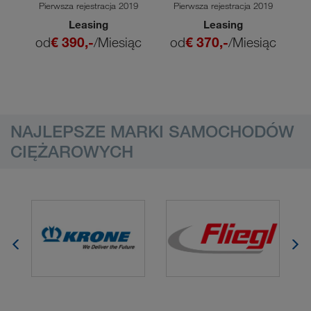
24L
24L
3
Pierwsza rejestracja 2019
Pierwsza rejestracja 2019
Leasing
Leasing
ąc
od
€ 390,-
/Miesiąc
od
€ 370,-
/Miesiąc
NAJLEPSZE MARKI SAMOCHODÓW
CIĘŻAROWYCH