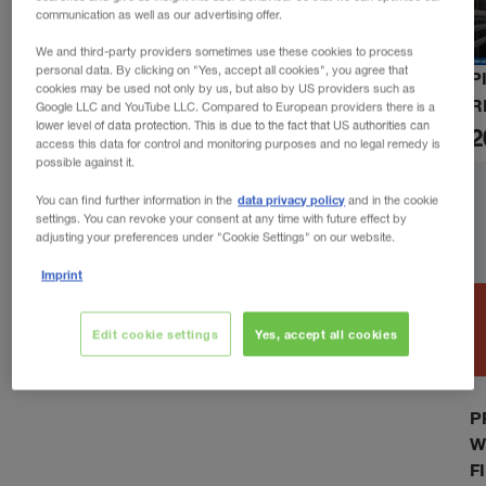
communication as well as our advertising offer.
We and third-party providers sometimes use these cookies to process
personal data. By clicking on "Yes, accept all cookies", you agree that
P
cookies may be used not only by us, but also by US providers such as
R
Google LLC and YouTube LLC. Compared to European providers there is a
lower level of data protection. This is due to the fact that US authorities can
2
access this data for control and monitoring purposes and no legal remedy is
possible against it.
data privacy policy
You can find further information in the
and in the cookie
settings. You can revoke your consent at any time with future effect by
adjusting your preferences under "Cookie Settings" on our website.
Imprint
Edit cookie settings
Yes, accept all cookies
P
W
F