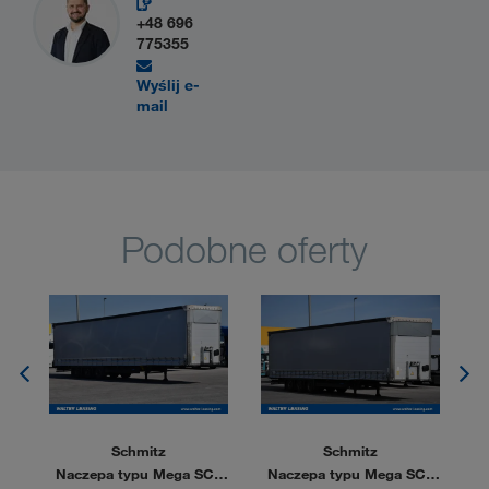
+48 696
775355
Wyślij e-
mail
Podobne oferty
Schmitz
Schmitz
3K
Naczepa typu Mega SCS
Naczepa typu Mega SCS
N