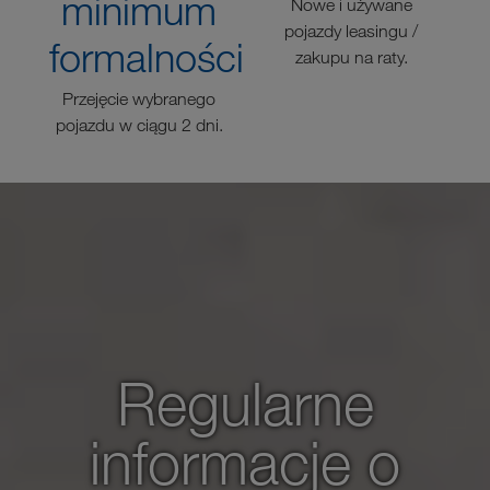
minimum
dy
Nowe i używane
W
i
pojazdy leasingu /
formalności
zakupu na raty.
Przejęcie wybranego
pojazdu w ciągu 2 dni.
Regularne
informacje o