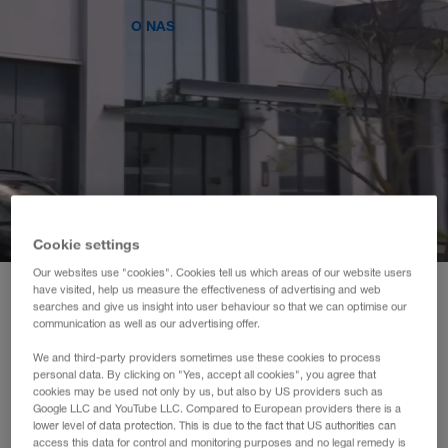
O NAS
WALTER LAGER-BETRIEBE GmbH
WALTER LEASING GmbH
WALTER REAL ESTATE GmbH
Cookie settings
Our websites use "cookies". Cookies tell us which areas of our website users
have visited, help us measure the effectiveness of advertising and web
searches and give us insight into user behaviour so that we can optimise our
communication as well as our advertising offer.
Naczepy i ciągniki
We and third-party providers sometimes use these cookies to process
siodłowe na
personal data. By clicking on "Yes, accept all cookies", you agree that
cookies may be used not only by us, but also by US providers such as
Google LLC and YouTube LLC. Compared to European providers there is a
najlepszych
lower level of data protection. This is due to the fact that US authorities can
access this data for control and monitoring purposes and no legal remedy is