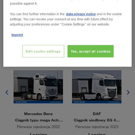
possible against it.
warunkach
data privacy policy
You can find further information in the
and in the cookie
settings. You can revoke your consent at any time with future effect by
adjusting your preferences under "Cookie Settings" on our website.
Imprint
Edit cookie settings
Yes, accept all cookies
Najnowsze oferty
Mercedes Benz
DAF
X
Ciągnik typu mega Actro
Ciągnik siodłowy XG 480
1851
FT 4x2
2
Pierwsza rejestracja 2022
Pierwsza rejestracja 2023
Leasing
Leasing