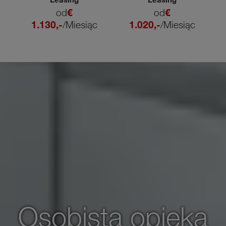
ąc
od
€
od
€
1.130,-
/Miesiąc
1.020,-
/Miesiąc
Osobista opieka