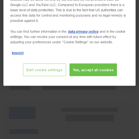
Google LLC and YouTube LLC. Compared to European providers there is a
lower level of data protection. This is due to the fact that US authorities can
access this data for control and monitoring purposes and no legal remedy is
possible against it.
data privacy policy
You can find further information in the
and in the cookie
settings. You can revoke your consent at any time with future effect by
adjusting your preferences under "Cookie Settings" on our website.
Imprint
Edit cookie settings
Yes, accept all cookies
Wunschliste