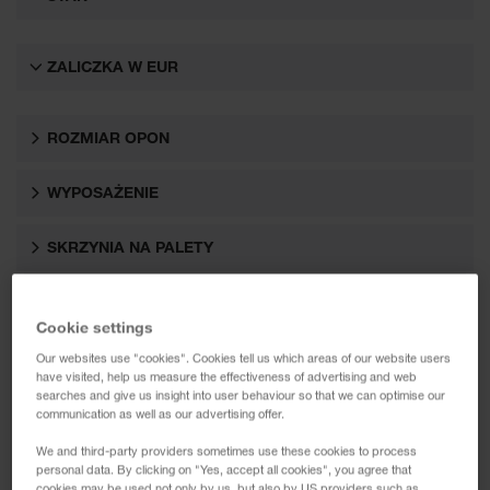
ZALICZKA W EUR
ROZMIAR OPON
WYPOSAŻENIE
SKRZYNIA NA PALETY
OSIE
Cookie settings
Our websites use "cookies". Cookies tell us which areas of our website users
have visited, help us measure the effectiveness of advertising and web
searches and give us insight into user behaviour so that we can optimise our
communication as well as our advertising offer.
We and third-party providers sometimes use these cookies to process
personal data. By clicking on "Yes, accept all cookies", you agree that
cookies may be used not only by us, but also by US providers such as