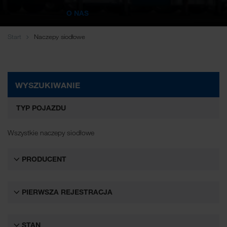
O NAS
WALTER LAGER-BETRIEBE GmbH
WALTER LEASING GmbH
Start
Naczepy siodłowe
WALTER REAL ESTATE GmbH
WYSZUKIWANIE
TYP POJAZDU
Wszystkie naczepy siodłowe
PRODUCENT
PIERWSZA REJESTRACJA
STAN