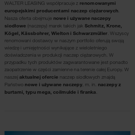
renomowanymi
WALTER LEASING współpracuje z
europejskimi producentami naczep ciężarowych
.
nowe i używane naczepy
Nasza oferta obejmuje
siodłowe
Schmitz, Krone,
(naczepy) marek takich jak
Kögel, Kässbohrer, Wielton i Schwarzmüller
. Wszyscy
renomowani dostawcy w naszym portfolio oferują swoją
wiedzę i umiejętności wynikające z wieloletniego
doświadczenia w produkcji naczep ciężarowych. W
przypadku tych produktów zagwarantowane jest ponadto
zaopatrzenie w części zamienne na terenie całej Europy. W
aktualnej ofercie
naszej
naczep siodłowych znajdą
nowe i używane naczepy
naczepy z
Państwo
, m. in.
burtami, typu mega, coilmulde i firanka
.