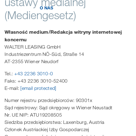
ustawy medialnej
O NAS
WALTER LAGER-BETRIEBE GmbH
(Mediengesetz)
WALTER LEASING GmbH
Własność medium/Redakcja witryny internetowej
WALTER REAL ESTATE GmbH
koncernu
WALTER LEASING GmbH
Industriezentrum NÖ-Süd, Straße 14
AT-2355 Wiener Neudorf
Tel.:
+43 2236 3010-0
Faks: +43 2236 3010-52400
E-mail:
[email protected]
Numer rejestru przedsiębiorców: 90301x
Sąd rejestrowy: Sąd okręgowy w Wiener Neustadt
Nr. UE NIP: ATU19208505
Siedziba przedsiębiorstwa: Laxenburg, Austria
Członek Austriackiej Izby Gospodarczej