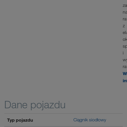
z
n
ra
z
e
o
sp
i
w
ra
W
in
Dane pojazdu
Typ pojazdu
Ciągnik siodłowy