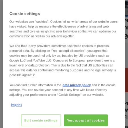
Cookie settings
P
Our websites use "cookies". Cookies tell us which areas of our website users
have visited, help us measure the effectiveness of advertising and web
R
searches and give us insight into user behaviour so that we can optimise our
2
communication as well as our advertising offer.
We and third-party providers sometimes use these cookies to process
personal data. By clicking on "Yes, accept all cookies", you agree that
cookies may be used not only by us, but also by US providers such as
Google LLC and YouTube LLC. Compared to European providers there is a
lower level of data protection. This is due to the fact that US authorities can
access this data for control and monitoring purposes and no legal remedy is
possible against it.
data privacy policy
You can find further information in the
and in the cookie
settings. You can revoke your consent at any time with future effect by
adjusting your preferences under "Cookie Settings" on our website.
P
Imprint
W
F
Edit cookie settings
Yes, accept all cookies
P