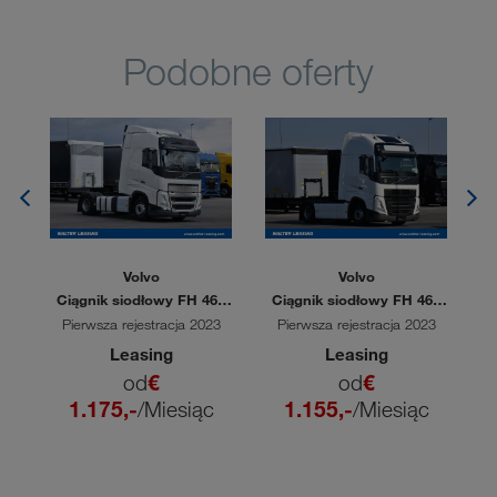
Podobne oferty
Volvo
Volvo
60
Ciągnik siodłowy FH 460
Ciągnik siodłowy FH 460
C
TC
TC
6
Pierwsza rejestracja 2023
Pierwsza rejestracja 2023
Leasing
Leasing
od
€
od
€
1.175,-
/Miesiąc
1.155,-
/Miesiąc