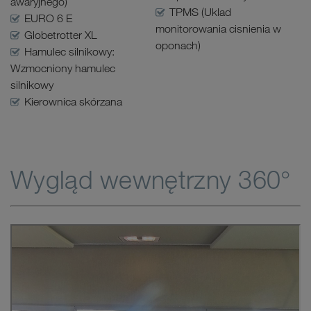
awaryjnego)
TPMS (Uklad
EURO 6 E
monitorowania cisnienia w
Globetrotter XL
oponach)
Hamulec silnikowy:
Wzmocniony hamulec
silnikowy
Kierownica skórzana
Wygląd wewnętrzny 360°