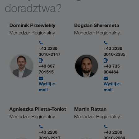
doradztwa?
Dominik Przewlekły
Bogdan Sheremeta
Menedżer Regionalny
Menedżer Regionalny
+43 2236
+43 2236
3010-2147
3010-2335
+48 607
+48 735
701515
004464
Wyślij e-
Wyślij e-
mail
mail
Agnieszka Piletta-Toniot
Martin Rattan
Menedżer Regionalny
Menedżer Regionalny
+43 2236
+43 2236
3010-2217
3010-2069