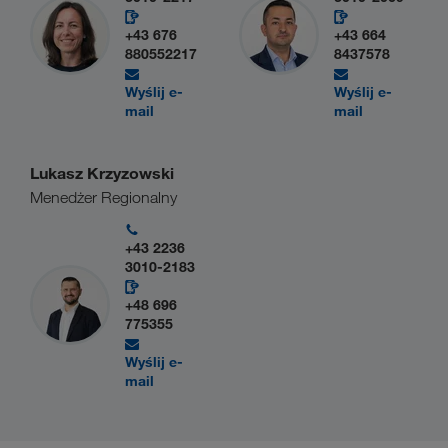
+43 676
+43 664
880552217
8437578
Wyślij e-
Wyślij e-
mail
mail
Lukasz Krzyzowski
Menedżer Regionalny
+43 2236
3010-2183
+48 696
775355
Wyślij e-
mail