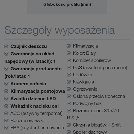
Głebokość profilu (mm)
Szczegóły wyposażenia
Czujnik deszczu
Klimatyzacja
Kolor: Biały
Gwarancja na układ
Komplet spoilerów
napędowy (w latach): 1
LGS (asystent pasa ruchu)
Gwarancja producenta
Lodówka
(rok/lata): 1
Nawigacja
Kamera cofania
Ogrzewanie
Klimatyzacja postojowa
Osłona przeciwsłoneczna
Światła dzienne LED
Podwójny bak
Wskaźnik nacisku osi
Rozmiar opon: 315/70
ACC (aktywny tempomat)
R22,5
Boczne owiewki
Skrzynia biegów: I-Shift
EBA (asystent hamowania
Spoiler dachowy