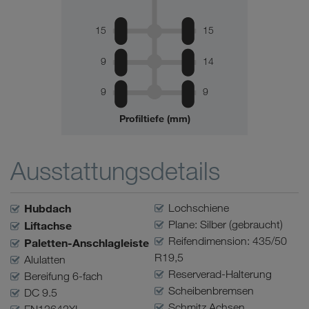
15
15
9
14
9
9
Profiltiefe (mm)
Ausstattungsdetails
Hubdach
Lochschiene
Plane: Silber (gebraucht)
Liftachse
Reifendimension: 435/50
Paletten-Anschlagleiste
R19,5
Alulatten
Reserverad-Halterung
Bereifung 6-fach
Scheibenbremsen
DC 9.5
Schmitz Achsen