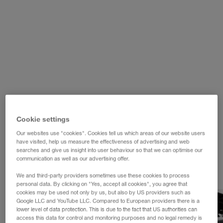
WALTER LAGER-BETRIEBE GmbH
WALTER LEASING GmbH
WALTER REAL ESTATE GmbH
Cookie settings
Our websites use "cookies". Cookies tell us which areas of our website users
have visited, help us measure the effectiveness of advertising and web
searches and give us insight into user behaviour so that we can optimise our
communication as well as our advertising offer.
We and third-party providers sometimes use these cookies to process
personal data. By clicking on "Yes, accept all cookies", you agree that
cookies may be used not only by us, but also by US providers such as
Google LLC and YouTube LLC. Compared to European providers there is a
lower level of data protection. This is due to the fact that US authorities can
access this data for control and monitoring purposes and no legal remedy is