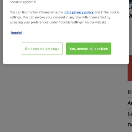
possible against it.
E
data privacy policy
You can find further information in the
and in the cookie
2
settings. You can revoke your consent at any time with future effect by
adjusting your preferences under "Cookie Settings" on our website.
Imprint
Edit cookie settings
Yes, accept all cookies
F
A
La
R