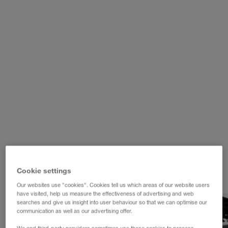
WALTER LAGER-BETRIEBE GmbH
WALTER LEASING GmbH
WALTER REAL ESTATE GmbH
Cookie settings
Our websites use "cookies". Cookies tell us which areas of our website users
have visited, help us measure the effectiveness of advertising and web
searches and give us insight into user behaviour so that we can optimise our
communication as well as our advertising offer.