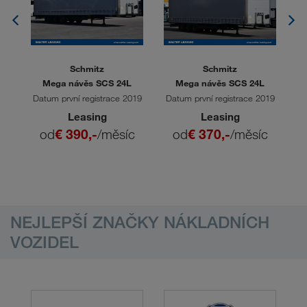
Schmitz
Schmitz
4
Mega návěs SCS 24L
Mega návěs SCS 24L
023
Datum první registrace 2019
Datum první registrace 2019
Da
Leasing
Leasing
c
od
€ 390,-
/měsíc
od
€ 370,-
/měsíc
NEJLEPŠÍ ZNAČKY NÁKLADNÍCH
VOZIDEL