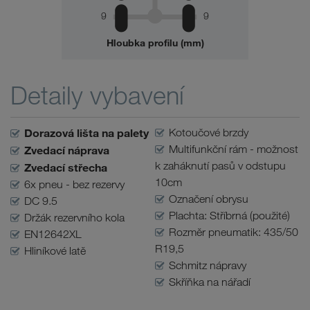
9
9
Hloubka profilu (mm)
Detaily vybavení
Dorazová lišta na palety
Kotoučové brzdy
Multifunkční rám - možnost
Zvedací náprava
k zaháknutí pasů v odstupu
Zvedací střecha
10cm
6x pneu - bez rezervy
Označení obrysu
DC 9.5
Plachta: Stříbrná (použité)
Držák rezervního kola
Rozměr pneumatik: 435/50
EN12642XL
R19,5
Hliníkové latě
Schmitz nápravy
Skříňka na nářadí