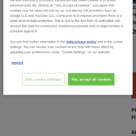
We and third-party providers sometimes use these cookies to process
personal data. By clicking on "Yes, accept all cookies", you agree that
D
cookies may be used not only by us, but also by US providers such as
P
Google LLC and YouTube LLC. Compared to European providers there is a
lower level of data protection. This is due to the fact that US authorities can
R
access this data for control and monitoring purposes and no legal remedy is
2
possible against it.
data privacy policy
You can find further information in the
and in the cookie
settings. You can revoke your consent at any time with future effect by
adjusting your preferences under "Cookie Settings" on our website.
Imprint
Edit cookie settings
Yes, accept all cookies
P
F
A