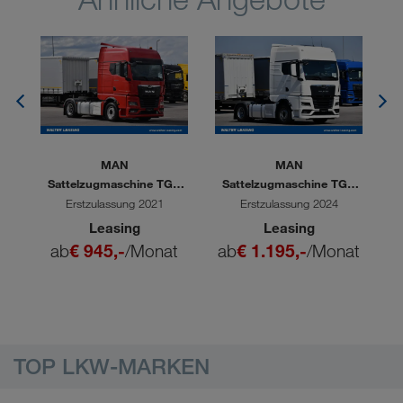
MAN
MAN
X
Sattelzugmaschine TGX
Sattelzugmaschine TGX
18.470 4x2 BL SA
18.520
Erstzulassung 2021
Erstzulassung 2024
Leasing
Leasing
at
ab
€ 945,-
/Monat
ab
€ 1.195,-
/Monat
a
TOP LKW-MARKEN