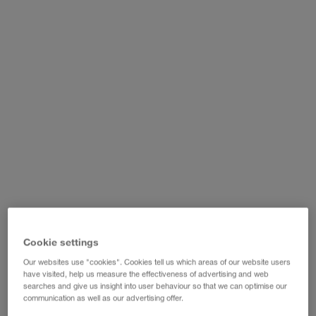
WALTER LAGER-BETRIEBE GmbH
WALTER LEASING GmbH
WALTER REAL ESTATE GmbH
Cookie settings
Our websites use "cookies". Cookies tell us which areas of our website users
have visited, help us measure the effectiveness of advertising and web
searches and give us insight into user behaviour so that we can optimise our
communication as well as our advertising offer.