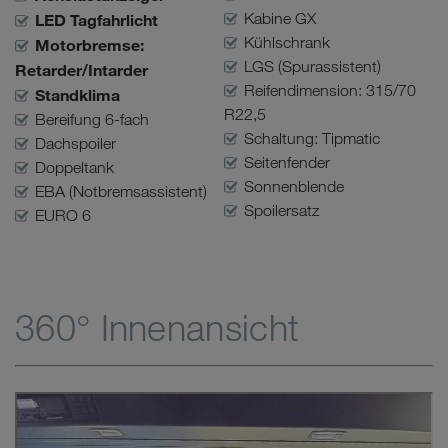
Kabine GX
LED Tagfahrlicht
Kühlschrank
Motorbremse:
LGS (Spurassistent)
Retarder/Intarder
Reifendimension: 315/70
Standklima
R22,5
Bereifung 6-fach
Schaltung: Tipmatic
Dachspoiler
Seitenfender
Doppeltank
Sonnenblende
EBA (Notbremsassistent)
Spoilersatz
EURO 6
360° Innenansicht