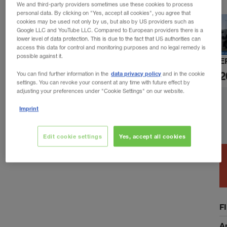
We and third-party providers sometimes use these cookies to process
personal data. By clicking on "Yes, accept all cookies", you agree that
cookies may be used not only by us, but also by US providers such as
Google LLC and YouTube LLC. Compared to European providers there is a
lower level of data protection. This is due to the fact that US authorities can
access this data for control and monitoring purposes and no legal remedy is
possible against it.
E
2
data privacy policy
You can find further information in the
and in the cookie
settings. You can revoke your consent at any time with future effect by
adjusting your preferences under "Cookie Settings" on our website.
Imprint
Edit cookie settings
Yes, accept all cookies
F
A