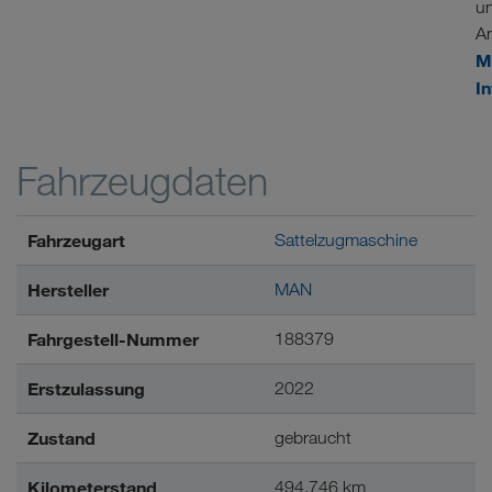
u
A
M
I
Fahrzeugdaten
Fahrzeugart
Sattelzugmaschine
Hersteller
MAN
Fahrgestell-Nummer
188379
Erstzulassung
2022
Zustand
gebraucht
Kilometerstand
494.746 km