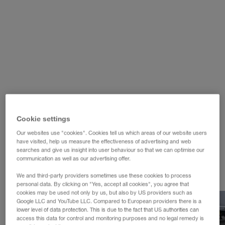
WALTER LAGER-BETRIEBE GmbH
WALTER LEASING GmbH
WALTER REAL ESTATE GmbH
Cookie settings
Our websites use "cookies". Cookies tell us which areas of our website users
have visited, help us measure the effectiveness of advertising and web
searches and give us insight into user behaviour so that we can optimise our
communication as well as our advertising offer.
We and third-party providers sometimes use these cookies to process
personal data. By clicking on "Yes, accept all cookies", you agree that
cookies may be used not only by us, but also by US providers such as
Google LLC and YouTube LLC. Compared to European providers there is a
lower level of data protection. This is due to the fact that US authorities can
access this data for control and monitoring purposes and no legal remedy is