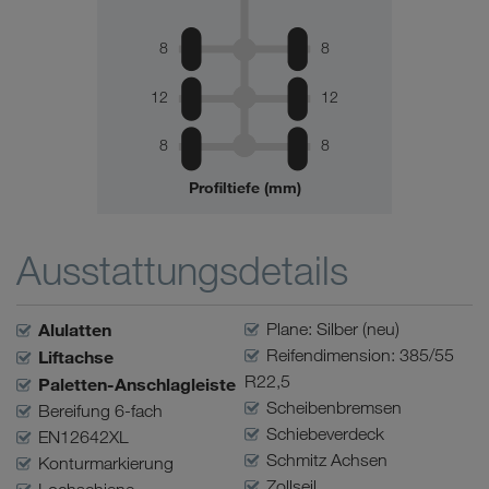
8
8
12
12
8
8
Profiltiefe (mm)
Ausstattungsdetails
Alulatten
Plane: Silber (neu)
Reifendimension: 385/55
Liftachse
R22,5
Paletten-Anschlagleiste
Scheibenbremsen
Bereifung 6-fach
Schiebeverdeck
EN12642XL
Schmitz Achsen
Konturmarkierung
Zollseil