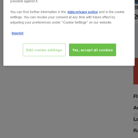
possible against it.
E
data privacy policy
You can find further information in the
and in the cookie
2
settings. You can revoke your consent at any time with future effect by
adjusting your preferences under "Cookie Settings" on our website.
Imprint
Edit cookie settings
Yes, accept all cookies
F
A
La
R