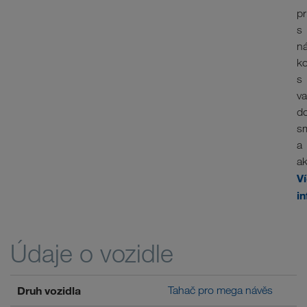
p
s
n
ko
s
va
d
s
a
a
V
i
Údaje o vozidle
Druh vozidla
Tahač pro mega návěs