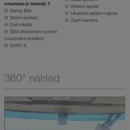
soustavu (v letech): 1
Střešní spoiler
Barva: Bílá
Ukazatel zatížení náprav
Boční spoilery
Zadní kamera
Dvě nádrže
EBA (Asistenční systém
nouzového brzdění)
EURO 6
360° náhled