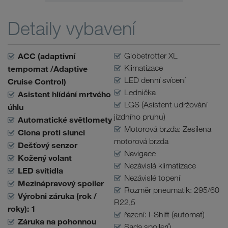
Detaily vybavení
ACC (adaptivní
Globetrotter XL
Klimatizace
tempomat /Adaptive
LED denní svícení
Cruise Control)
Lednička
Asistent hlídání mrtvého
LGS (Asistent udržování
úhlu
jízdního pruhu)
Automatické světlomety
Motorová brzda: Zesílena
Clona proti slunci
motorová brzda
Dešťový senzor
Navigace
Kožený volant
Nezávislá klimatizace
LED svítidla
Nezávislé topení
Mezinápravový spoiler
Rozměr pneumatik: 295/60
Výrobni záruka (rok /
R22,5
roky): 1
řazení: I-Shift (automat)
Záruka na pohonnou
Sada spoilerů