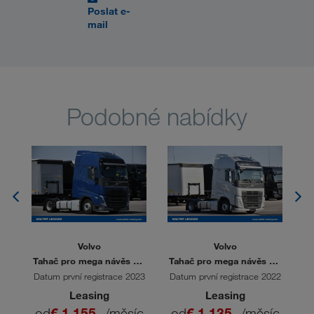
Poslat e-
mail
Podobné nabídky
Volvo
Volvo
s
Tahač pro mega návěs FH
Tahač pro mega návěs FH
T
460
500
022
Datum první registrace 2023
Datum první registrace 2022
Da
Leasing
Leasing
íc
od
€ 1.155,-
/měsíc
od
€ 1.135,-
/měsíc