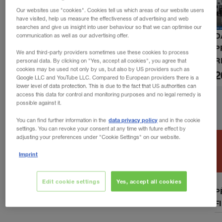
Our websites use "cookies". Cookies tell us which areas of our website users
have visited, help us measure the effectiveness of advertising and web
searches and give us insight into user behaviour so that we can optimise our
D
communication as well as our advertising offer.
P
We and third-party providers sometimes use these cookies to process
R
personal data. By clicking on "Yes, accept all cookies", you agree that
cookies may be used not only by us, but also by US providers such as
2
Google LLC and YouTube LLC. Compared to European providers there is a
lower level of data protection. This is due to the fact that US authorities can
access this data for control and monitoring purposes and no legal remedy is
possible against it.
data privacy policy
You can find further information in the
and in the cookie
settings. You can revoke your consent at any time with future effect by
adjusting your preferences under "Cookie Settings" on our website.
Imprint
Edit cookie settings
Yes, accept all cookies
P
F