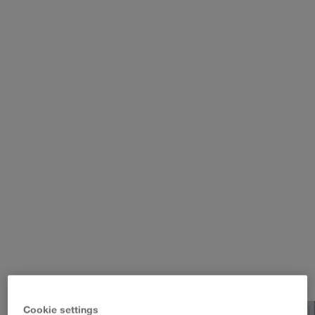
WALTER LAGER-BETRIEBE GmbH
WALTER LEASING GmbH
WALTER REAL ESTATE GmbH
Cookie settings