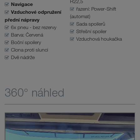
R22,5
Navigace
řazení: Power-Shift
Vzduchové odpružení
(automat)
přední nápravy
Sada spoilerů
6x pneu - bez rezervy
Střešní spoiler
Barva: Červená
Vzduchová houkačka
Boční spoilery
Clona proti slunci
Dvě nádrže
360° náhled