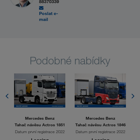
88370339
Poslat e-
mail
Podobné nabídky
Mercedes Benz
Mercedes Benz
L
Tahač návěsu Actros 1851
Tahač návěsu Actros 1846
Ta
Datum první registrace 2022
Datum první registrace 2022
Da