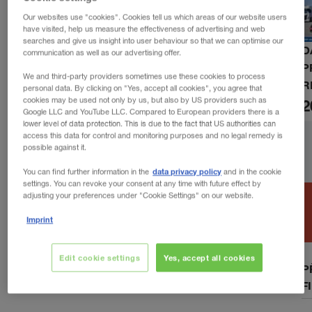
Our websites use "cookies". Cookies tell us which areas of our website users
have visited, help us measure the effectiveness of advertising and web
searches and give us insight into user behaviour so that we can optimise our
D
communication as well as our advertising offer.
P
We and third-party providers sometimes use these cookies to process
R
personal data. By clicking on "Yes, accept all cookies", you agree that
cookies may be used not only by us, but also by US providers such as
2
Google LLC and YouTube LLC. Compared to European providers there is a
lower level of data protection. This is due to the fact that US authorities can
access this data for control and monitoring purposes and no legal remedy is
possible against it.
data privacy policy
You can find further information in the
and in the cookie
settings. You can revoke your consent at any time with future effect by
adjusting your preferences under "Cookie Settings" on our website.
Imprint
Edit cookie settings
Yes, accept all cookies
P
F