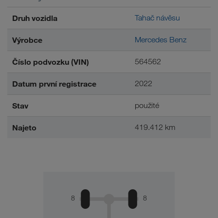
Druh vozidla
Tahač návěsu
Výrobce
Mercedes Benz
Číslo podvozku (VIN)
564562
Datum první registrace
2022
Stav
použité
Najeto
419.412 km
8
8