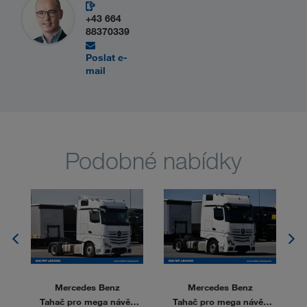
+43 664
88370339
Poslat e-
mail
Podobné nabídky
Mercedes Benz
Mercedes Benz
s
Tahač pro mega návěs
Tahač pro mega návěs