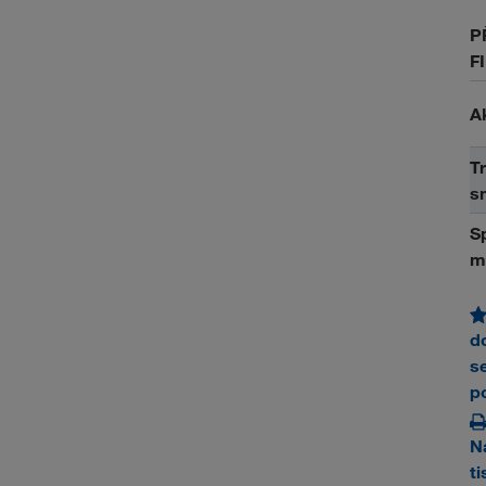
P
F
A
Tr
s
Sp
m
d
s
p
N
ti