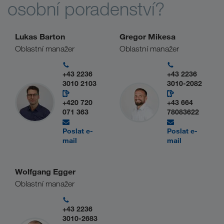
osobní poradenství?
Lukas Barton
Gregor Mikesa
Oblastní manažer
Oblastní manažer
+43 2236
+43 2236
3010 2103
3010-2082
+420 720
+43 664
071 363
78083622
Poslat e-
Poslat e-
mail
mail
Wolfgang Egger
Oblastní manažer
+43 2236
3010-2683