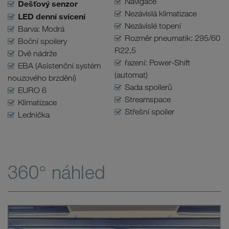
Navigace
Dešťový senzor
Nezávislá klimatizace
LED denní svícení
Nezávislé topení
Barva: Modrá
Rozměr pneumatik: 295/60
Boční spoilery
R22,5
Dvě nádrže
řazení: Power-Shift
EBA (Asistenční systém
(automat)
nouzového brzdění)
Sada spoilerů
EURO 6
Streamspace
Klimatizace
Střešní spoiler
Lednička
360° náhled