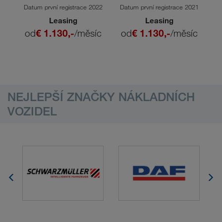
Actro 1851
Actros 1848 LS
022
Datum první registrace 2022
Datum první registrace 2021
Da
Leasing
Leasing
c
od
€ 1.130,-
/měsíc
od
€ 1.130,-
/měsíc
NEJLEPŠÍ ZNAČKY NÁKLADNÍCH
VOZIDEL