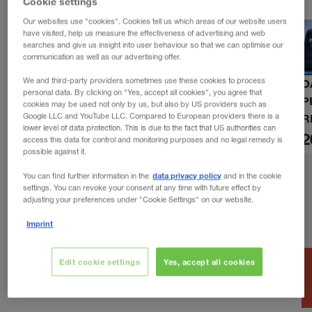
Cookie settings
Our websites use "cookies". Cookies tell us which areas of our website users
have visited, help us measure the effectiveness of advertising and web
searches and give us insight into user behaviour so that we can optimise our
communication as well as our advertising offer.
We and third-party providers sometimes use these cookies to process
D
personal data. By clicking on "Yes, accept all cookies", you agree that
P
cookies may be used not only by us, but also by US providers such as
Google LLC and YouTube LLC. Compared to European providers there is a
R
lower level of data protection. This is due to the fact that US authorities can
2
access this data for control and monitoring purposes and no legal remedy is
possible against it.
data privacy policy
You can find further information in the
and in the cookie
settings. You can revoke your consent at any time with future effect by
adjusting your preferences under "Cookie Settings" on our website.
Imprint
Edit cookie settings
Yes, accept all cookies