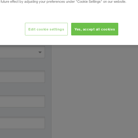
 future effect by adjusting your preferences under "Cookie Settings" on our website.
* Povinná políčka
Edit cookie settings
Yes, accept all cookies