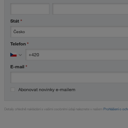
Stát
*
Česko
Telefon
*
country code
phone number
*
*
E-mail
*
Abonovat novinky e-mailem
Detaily ohledně nakládání s vašimi osobními údaji naleznete v našem
Prohlášení o och