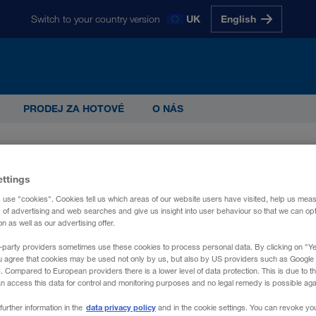
Switch to your country version
UK
English
glish
Magyarul
Polski
Slovensky
Slovenščina
PRODEJ ZA HOTOVÉ
O NÁS
než 5.000 spolupracovníky jedním z nejúspě
G
ettings
 use "cookies". Cookies tell us which areas of our website users have visited, help us mea
s of advertising and web searches and give us insight into user behaviour so that we can op
 as well as our advertising offer.
-party providers sometimes use these cookies to process personal data. By clicking on "Yes
u agree that cookies may be used not only by us, but also by US providers such as Googl
Compared to European providers there is a lower level of data protection. This is due to th
an access this data for control and monitoring purposes and no legal remedy is possible agai
data privacy policy
further information in the
and in the cookie settings. You can revoke yo