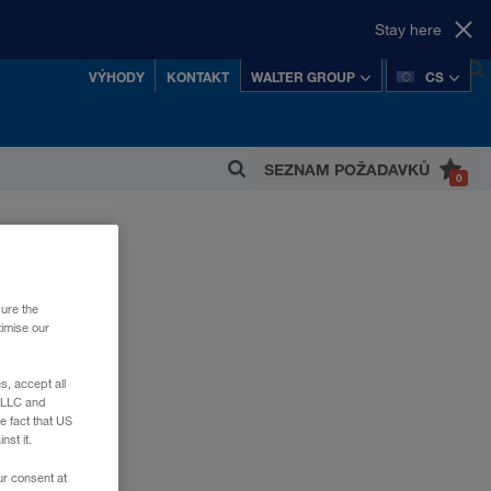
Stay here
VÝHODY
KONTAKT
WALTER GROUP
CS
SEZNAM POŽADAVKŮ
0
šnějších soukromých rakouských koncernů.
sure the
timise our
, accept all
e LLC and
e fact that US
nst it.
ur consent at