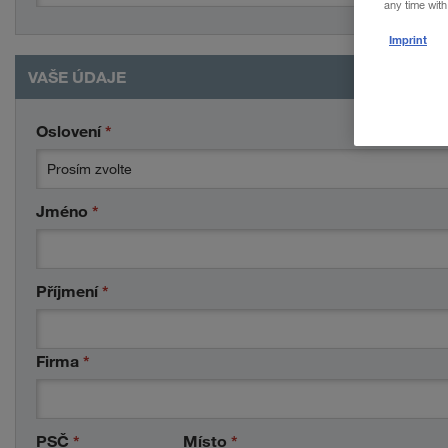
any time with
Imprint
VAŠE ÚDAJE
Oslovení
*
Prosím zvolte
Jméno
*
Příjmení
*
Firma
*
PSČ
*
Místo
*