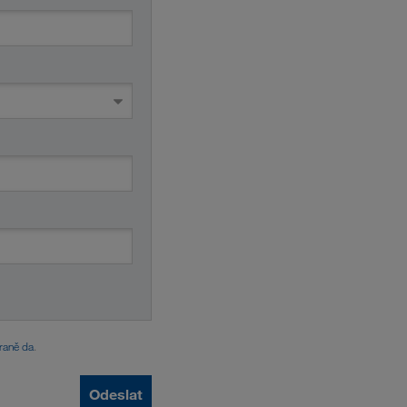
raně da
.
Odeslat