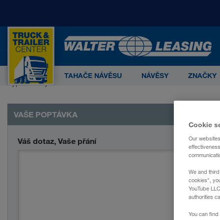
Start
Poptávka
Poptávka
Deutsch
INTERNATIONAL:
Česky
Deutsch
En
0
Máte dotazy nebo si přejete individuální nabídku?
TAHAČE NÁVĚSU
NÁVĚSY
ZNAČKY
Vyplňte celý formulář. Obratem se vám ohlásíme.
WALTER GROUP je se svými více 
LKW WALTER Internationale Transportorganisation A
VAŠE POPTÁVKA
CONTAINEX Container-Handelsgesellschaft m.b.H.
Cookie s
Our websites
Váš dotaz, Vaše přání
WALTER BUSINESS-PARK GmbH
effectivenes
communication
WALTER LAGER-BETRIEBE GmbH
We and third
cookies", yo
YouTube LLC. 
WALTER LEASING GmbH
authorities c
WALTER REAL ESTATE GmbH
You can find 