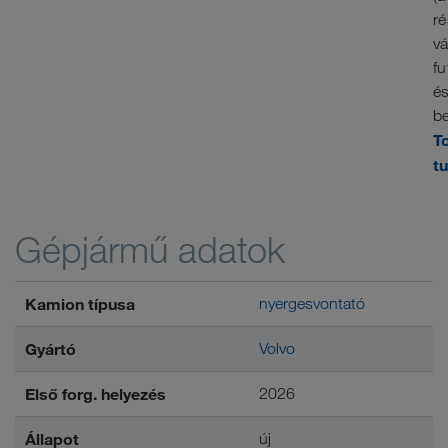
ré
vá
fu
é
be
T
t
Gépjármű adatok
Kamion típusa
nyergesvontató
Gyártó
Volvo
Első forg. helyezés
2026
Állapot
új