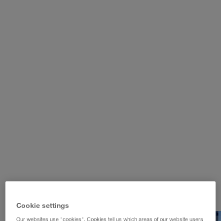
WALTER LAGER-BETRIEBE GmbH
WALTER LEASING GmbH
WALTER REAL ESTATE GmbH
Cookie settings
Our websites use "cookies". Cookies tell us which areas of our website users