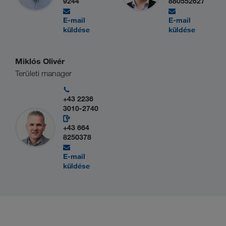
9244
880552627
E-mail
E-mail
küldése
küldése
Miklós Olivér
Területi manager
+43 2236
3010-2740
+43 664
8250378
E-mail
küldése