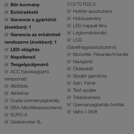
315/70 R22,5
Bőr kormány
Holttér-asszisztens
Esőérzékelő
Hűtőszekrény
Garancia a gyártótól
LED nappali fény
(években): 1
Légkondicionáló
Garancia az erőátviteli
LGS
rendszerre (években): 1
(Sávelhagyóasszisztens)
LED világítás
Motorfék: Retarder/Intarder
Napellenző
Navigáció
Tengelysúlymérő
Óldalvédő
ACC (távolságtartó
Spojler garnitúra
tempomat)
Szín: Fehér
Állófűtés
Tető spojler
Állóklíma
Tolatókamera
Dupla üzemanyagtartály
Üzemanyagtartály borítás
EBA (Vészfékasszisztens)
Váltó: I-Shift
EURO 6
Globetrotter XL