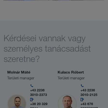
Kérdései vannak vagy
személyes tanácsadást
szeretne?
Molnár Máté
Kulacs Róbert
Területi manager
Területi manager
+43 2236
+43 2236
3010-2373
3010-2125
+36 20 329
+43 676