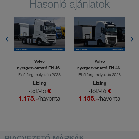
Hasonló ajánlatok
Volvo
Volvo
0
nyergesvontató FH 460
nyergesvontató FH 460
TC
TC
6
Első forg. helyezés 2023
Első forg. helyezés 2023
Lízing
Lízing
-tól/-től
€
-tól/-től
€
1.175,-
/havonta
1.155,-
/havonta
PIACVEZETŐ MÁRKÁK