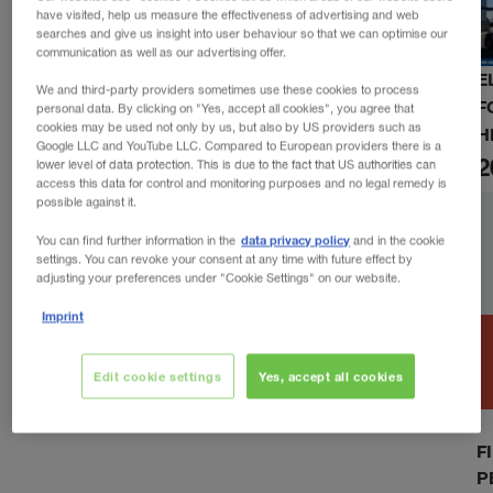
have visited, help us measure the effectiveness of advertising and web
searches and give us insight into user behaviour so that we can optimise our
communication as well as our advertising offer.
E
We and third-party providers sometimes use these cookies to process
F
personal data. By clicking on "Yes, accept all cookies", you agree that
cookies may be used not only by us, but also by US providers such as
H
Google LLC and YouTube LLC. Compared to European providers there is a
2
lower level of data protection. This is due to the fact that US authorities can
access this data for control and monitoring purposes and no legal remedy is
possible against it.
data privacy policy
You can find further information in the
and in the cookie
settings. You can revoke your consent at any time with future effect by
adjusting your preferences under "Cookie Settings" on our website.
Imprint
Edit cookie settings
Yes, accept all cookies
F
P