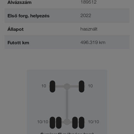
Alvázszám
189512
Első forg. helyezés
2022
Állapot
használt
Futott km
496.319 km
10
10
10/10
10/10