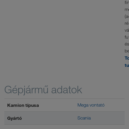
fi
m
(a
ré
vá
fu
é
be
T
t
Gépjármű adatok
Kamion típusa
Mega vontató
Gyártó
Scania