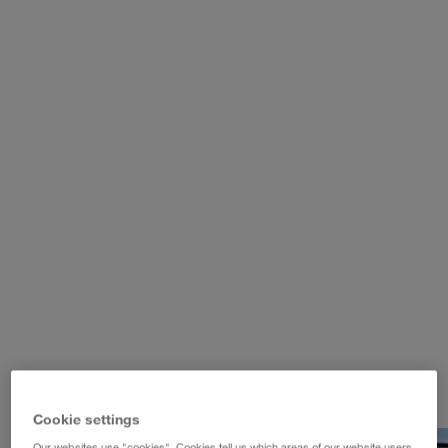
WALTER LAGER-BETRIEBE GmbH
WALTER LEASING GmbH
WALTER REAL ESTATE GmbH
Cookie settings
Our websites use "cookies". Cookies tell us which areas of our website users