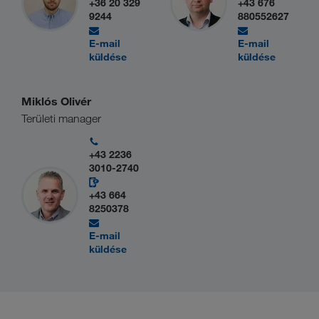
+36 20 329
+43 676
9244
880552627
E-mail
E-mail
küldése
küldése
Miklós Olivér
Területi manager
+43 2236
3010-2740
+43 664
8250378
E-mail
küldése