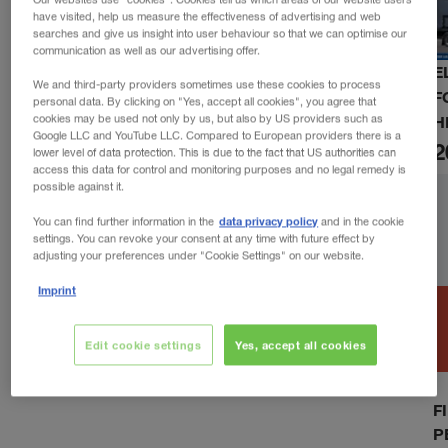
have visited, help us measure the effectiveness of advertising and web
searches and give us insight into user behaviour so that we can optimise our
communication as well as our advertising offer.
E
We and third-party providers sometimes use these cookies to process
F
personal data. By clicking on "Yes, accept all cookies", you agree that
cookies may be used not only by us, but also by US providers such as
H
Google LLC and YouTube LLC. Compared to European providers there is a
2
lower level of data protection. This is due to the fact that US authorities can
access this data for control and monitoring purposes and no legal remedy is
possible against it.
data privacy policy
You can find further information in the
and in the cookie
settings. You can revoke your consent at any time with future effect by
adjusting your preferences under "Cookie Settings" on our website.
Imprint
Edit cookie settings
Yes, accept all cookies
F
P