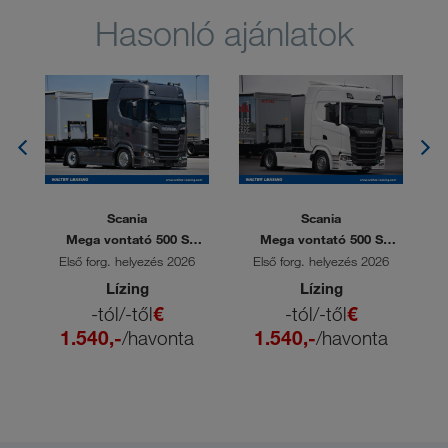
Hasonló ajánlatok
Scania
Scania
10
Mega vontató 500 S
Mega vontató 500 S
M
A4x2EB
A4x2EB
2
Első forg. helyezés 2026
Első forg. helyezés 2026
Lízing
Lízing
-tól/-től
€
-tól/-től
€
1.540,-
/havonta
1.540,-
/havonta