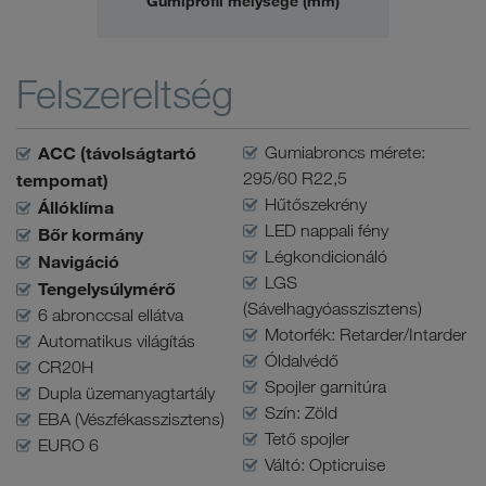
Gumiprofil mélysége (mm)
Felszereltség
ACC (távolságtartó
Gumiabroncs mérete:
295/60 R22,5
tempomat)
Hűtőszekrény
Állóklíma
LED nappali fény
Bőr kormány
Légkondicionáló
Navigáció
LGS
Tengelysúlymérő
(Sávelhagyóasszisztens)
6 abronccsal ellátva
Motorfék: Retarder/Intarder
Automatikus világítás
Óldalvédő
CR20H
Spojler garnitúra
Dupla üzemanyagtartály
Szín: Zöld
EBA (Vészfékasszisztens)
Tető spojler
EURO 6
Váltó: Opticruise