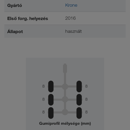
Gyártó
Krone
Első forg. helyezés
2016
Állapot
használt
8
8
8
8
8
8
Gumiprofil mélysége (mm)