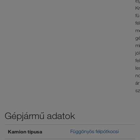
E
K
f
fé
m
g
m
jó
fe
le
n
á
sz
Gépjármű adatok
Kamion típusa
Függönyös félpótkocsi