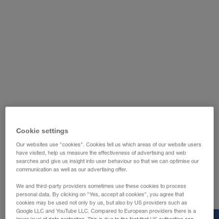
WALTER LAGER-BETRIEBE GmbH
WALTER LEASING GmbH
WALTER REAL ESTATE GmbH
Cookie settings
Our websites use "cookies". Cookies tell us which areas of our website users
have visited, help us measure the effectiveness of advertising and web
searches and give us insight into user behaviour so that we can optimise our
communication as well as our advertising offer.
We and third-party providers sometimes use these cookies to process
personal data. By clicking on "Yes, accept all cookies", you agree that
cookies may be used not only by us, but also by US providers such as
Google LLC and YouTube LLC. Compared to European providers there is a