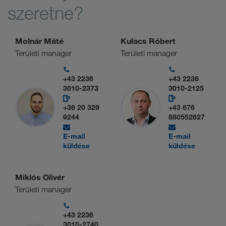
szeretne?
Molnár Máté
Kulacs Róbert
Területi manager
Területi manager
+43 2236
+43 2236
3010-2373
3010-2125
+36 20 329
+43 676
9244
880552627
E-mail
E-mail
küldése
küldése
Miklós Olivér
Területi manager
+43 2236
3010-2740