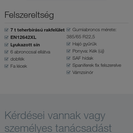
Felszereltség
7 t teherbírású rakfelület
Gumiabroncs mérete:
385/65 R22,5
EN12642XL
Hajó gyűrűk
Lyukazott sín
Ponyva: Kék (új)
6 abronccsal ellátva
SAF hídak
dobfék
Spaniferek fix felszerelve
Fa lécek
Vámzsinór
Kérdései vannak vagy
személyes tanácsadást