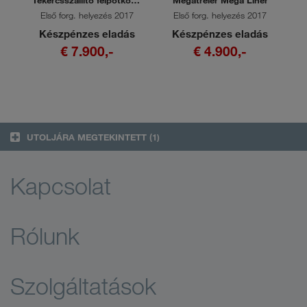
r
Tekercsszállító félpótkocsi
Megatréler Mega Liner
Coil Liner
6
Első forg. helyezés 2017
Első forg. helyezés 2017
s
Készpénzes eladás
Készpénzes eladás
€ 7.900,-
€ 4.900,-
UTOLJÁRA MEGTEKINTETT
(1)
Kapcsolat
Rólunk
Szolgáltatások