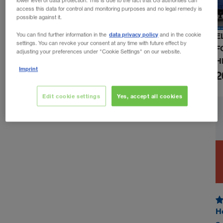
lower level of data protection. This is due to the fact that US authorities can
access this data for control and monitoring purposes and no legal remedy is
possible against it.
data privacy policy
E
You can find further information in the
and in the cookie
settings. You can revoke your consent at any time with future effect by
F
adjusting your preferences under "Cookie Settings" on our website.
H
Imprint
2
Edit cookie settings
Yes, accept all cookies
H