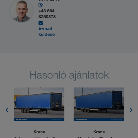
+43 664
8250378
E-mail
küldése
Hasonló ajánlatok
Krone
Krone