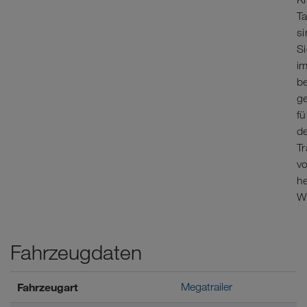
Ta
s
Si
i
b
ge
fü
d
T
v
h
W
Fahrzeugdaten
Fahrzeugart
Megatrailer