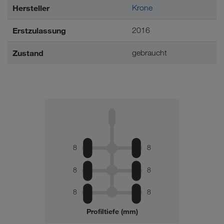
Hersteller
Krone
Erstzulassung
2016
Zustand
gebraucht
8
8
8
8
8
8
Profiltiefe (mm)