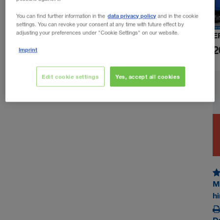
data privacy policy
You can find further information in the
and in the cookie
settings. You can revoke your consent at any time with future effect by
adjusting your preferences under "Cookie Settings" on our website.
E
2
Imprint
Edit cookie settings
Yes, accept all cookies
M
h