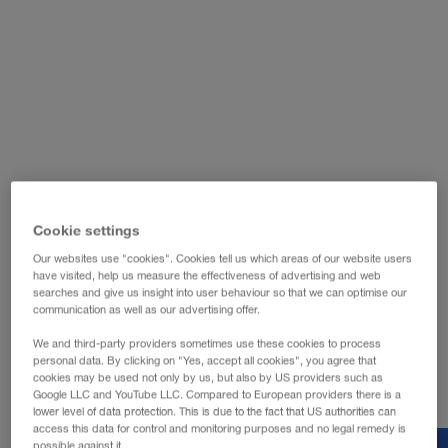
WALTER LAGER-BETRIEBE GmbH
WALTER LEASING GmbH
WALTER REAL ESTATE GmbH
Cookie settings
Our websites use "cookies". Cookies tell us which areas of our website users
have visited, help us measure the effectiveness of advertising and web
searches and give us insight into user behaviour so that we can optimise our
communication as well as our advertising offer.
We and third-party providers sometimes use these cookies to process
personal data. By clicking on "Yes, accept all cookies", you agree that
cookies may be used not only by us, but also by US providers such as
Google LLC and YouTube LLC. Compared to European providers there is a
lower level of data protection. This is due to the fact that US authorities can
access this data for control and monitoring purposes and no legal remedy is
possible against it.