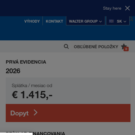
Stay here
VÝHODY
KONTAKT
WALTER GROUP
SK
vé
OBĽÚBENÉ POLOŽKY
0
 z najúspešnejších rakúskych súkromných
PRVÁ EVIDENCIA
koncernov.
2026
Splátka / mesiac od
€ 1.415,-
Dopyt
PRÍKLAD FINANCOVANIA