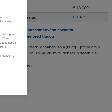
Akontácia
€ 18.000,-
Splátka / mesiac
€ 1.415,-
sure the
timise our
Pridať do poznámkového zoznamu
, accept all
Zobrazenie pred tlačou
e LLC and
e fact that US
Na mieru šité modely financovania (lízing – prenájom s
nst it.
následnou kúpou) s variabilnými dobami splácania a
ur consent at
akontáciami.
Viac informácií