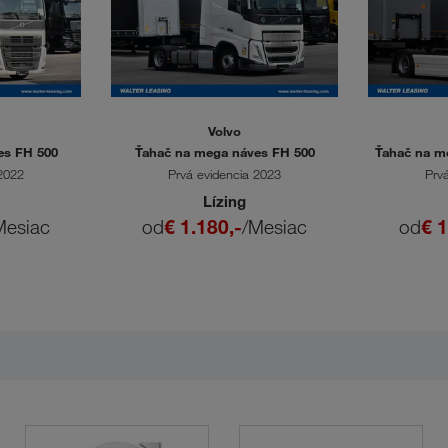
Volvo
es FH 500
Ťahač na mega náves FH 500
Ťahač na m
 2022
Prvá evidencia 2023
Prv
Lízing
Mesiac
od
€ 1.180,-
/Mesiac
od
€ 1