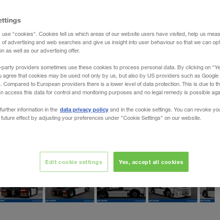
ettings
 use "cookies". Cookies tell us which areas of our website users have visited, help us mea
s of advertising and web searches and give us insight into user behaviour so that we can op
 as well as our advertising offer.
-party providers sometimes use these cookies to process personal data. By clicking on "Yes
u agree that cookies may be used not only by us, but also by US providers such as Googl
Compared to European providers there is a lower level of data protection. This is due to th
an access this data for control and monitoring purposes and no legal remedy is possible agai
data privacy policy
further information in the
and in the cookie settings. You can revoke yo
 future effect by adjusting your preferences under "Cookie Settings" on our website.
Edit cookie settings
Yes, accept all cookies