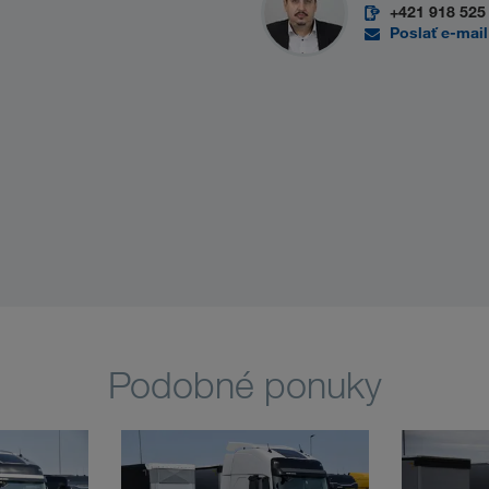
+421 918 525
Poslať e-mail
Podobné ponuky