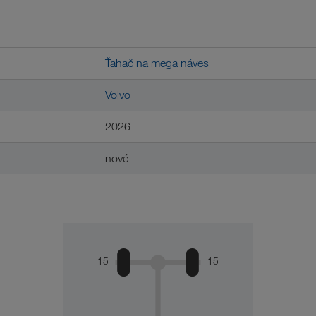
Ťahač na mega náves
Volvo
2026
nové
15
15