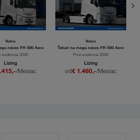
Volvo
Volvo
ega náves FH 500 Aero
Ťahač na mega náves FH 500 Aero
Ť
á evidencia 2026
Prvá evidencia 2026
Lízing
Lízing
.415,-
/Mesiac
od
€ 1.460,-
/Mesiac