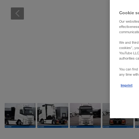
WALTER REAL ESTATE GmbH
Cookie s
Our websites
effectivenes
communication
We and third
cookies", yo
YouTube LLC. 
authorities c
You can find 
any time with
Imprint