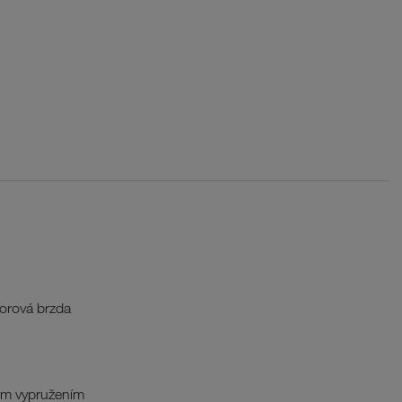
orová brzda
ým vypružením