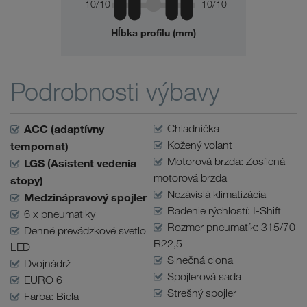
10/10
10/10
Hĺbka profilu (mm)
Podrobnosti výbavy
ACC (adaptívny
Chladnička
Kožený volant
tempomat)
Motorová brzda: Zosílená
LGS (Asistent vedenia
motorová brzda
stopy)
Nezávislá klimatizácia
Medzinápravový spojler
Radenie rýchlostí: I-Shift
6 x pneumatiky
Rozmer pneumatík: 315/70
Denné prevádzkové svetlo
R22,5
LED
Slnečná clona
Dvojnádrž
Spojlerová sada
EURO 6
Strešný spojler
Farba: Biela