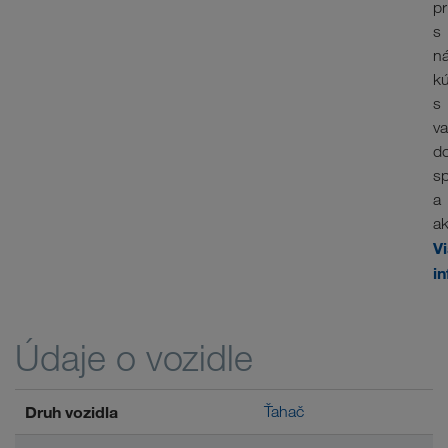
p
s
n
k
s
va
d
sp
a
ak
V
in
Údaje o vozidle
Druh vozidla
Ťahač