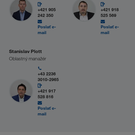
+421 905
+421 918
242 350
525 569
Poslať e-
Poslať e-
mail
mail
Stanislav Plott
Oblastný manažér
+43 2236
3010-2965
+421 917
528 816
Poslať e-
mail