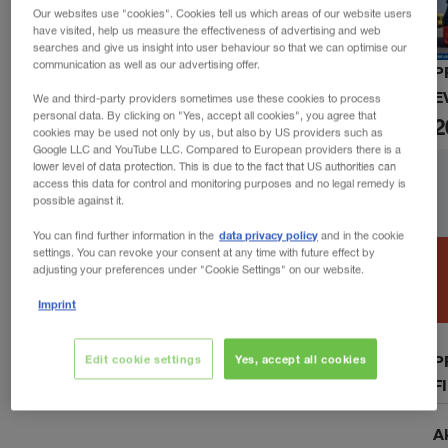
Our websites use "cookies". Cookies tell us which areas of our website users
have visited, help us measure the effectiveness of advertising and web
searches and give us insight into user behaviour so that we can optimise our
communication as well as our advertising offer.
P
E
We and third-party providers sometimes use these cookies to process
personal data. By clicking on "Yes, accept all cookies", you agree that
2
cookies may be used not only by us, but also by US providers such as
Google LLC and YouTube LLC. Compared to European providers there is a
lower level of data protection. This is due to the fact that US authorities can
access this data for control and monitoring purposes and no legal remedy is
possible against it.
data privacy policy
You can find further information in the
and in the cookie
settings. You can revoke your consent at any time with future effect by
adjusting your preferences under "Cookie Settings" on our website.
Imprint
P
Edit cookie settings
Yes, accept all cookies
F
A