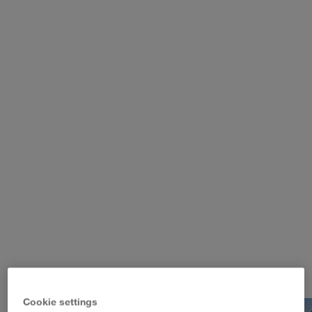
WALTER LAGER-BETRIEBE GmbH
WALTER LEASING GmbH
WALTER REAL ESTATE GmbH
Cookie settings