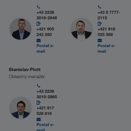
+43 2236
+43 5 7777-
3010-2846
2115
+421 905
+421 918
242 350
525 569
Poslať e-
Poslať e-
mail
mail
Stanislav Plott
Oblastný manažér
+43 2236
3010-2965
+421 917
528 816
Poslať e-
mail