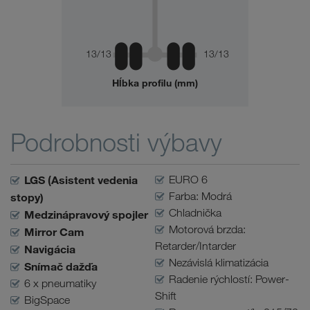
13/13
13/13
Hĺbka profilu (mm)
Podrobnosti výbavy
LGS (Asistent vedenia
EURO 6
Farba: Modrá
stopy)
Chladnička
Medzinápravový spojler
Motorová brzda:
Mirror Cam
Retarder/Intarder
Navigácia
Nezávislá klimatizácia
Snímač dažďa
Radenie rýchlostí: Power-
6 x pneumatiky
Shift
BigSpace