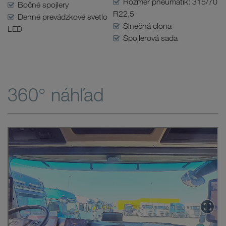
Rozmer pneumatík: 315/70
Bočné spojlery
R22,5
Denné prevádzkové svetlo
Slnečná clona
LED
Spojlerová sada
360° náhľad