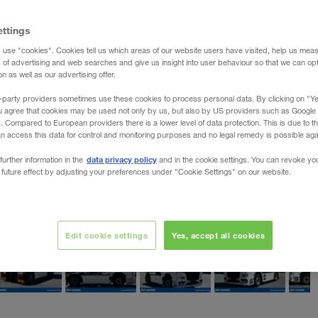
ettings
 use "cookies". Cookies tell us which areas of our website users have visited, help us mea
s of advertising and web searches and give us insight into user behaviour so that we can op
 as well as our advertising offer.
-party providers sometimes use these cookies to process personal data. By clicking on "Yes
u agree that cookies may be used not only by us, but also by US providers such as Googl
Compared to European providers there is a lower level of data protection. This is due to th
an access this data for control and monitoring purposes and no legal remedy is possible agai
data privacy policy
further information in the
and in the cookie settings. You can revoke yo
 future effect by adjusting your preferences under "Cookie Settings" on our website.
Edit cookie settings
Yes, accept all cookies