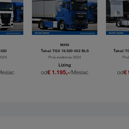
MAN
.520
Ťahač TGX 18.520 4X2 BLS
Ťahač TG
 2024
Prvá evidencia 2024
Prv
Lízing
Mesiac
od
€ 1.195,-
/Mesiac
od
€ 