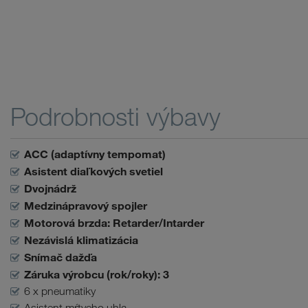
Podrobnosti výbavy
ACC (adaptívny tempomat)
Asistent diaľkových svetiel
Dvojnádrž
Medzinápravový spojler
Motorová brzda: Retarder/Intarder
Nezávislá klimatizácia
Snímač dažďa
Záruka výrobcu (rok/roky): 3
6 x pneumatiky
Asistent mŕtveho uhla