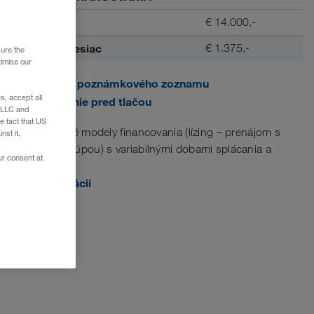
Akontácia
€ 14.000,-
Splátka / mesiac
€ 1.375,-
sure the
timise our
Pridať do poznámkového zoznamu
, accept all
Zobrazenie pred tlačou
e LLC and
e fact that US
Na mieru šité modely financovania (lízing – prenájom s
nst it.
následnou kúpou) s variabilnými dobami splácania a
ur consent at
akontáciami.
Viac informácií