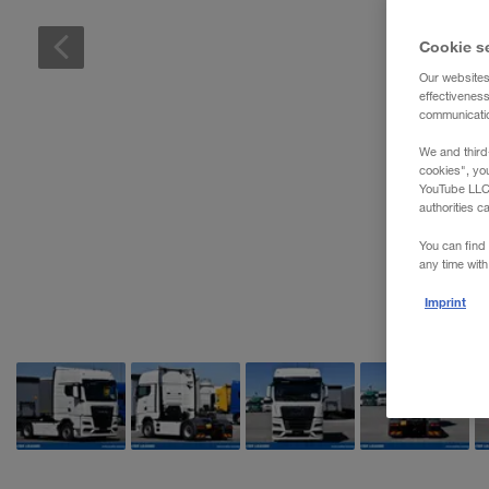
WALTER REAL ESTATE GmbH
Cookie s
Our websites
effectivenes
communication
We and third
cookies", yo
YouTube LLC. 
authorities c
You can find 
any time with
Imprint