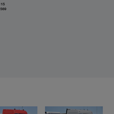
115
 569