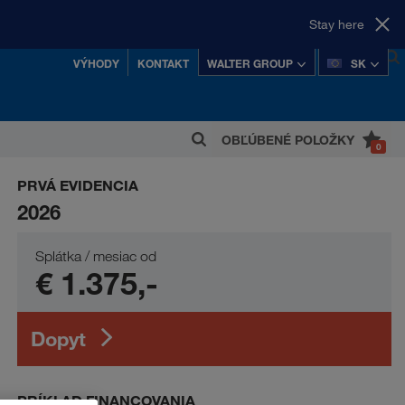
Stay here
VÝHODY
KONTAKT
WALTER GROUP
SK
OBĽÚBENÉ POLOŽKY
0
 z najúspešnejších rakúskych súkromných
PRVÁ EVIDENCIA
koncernov.
2026
Splátka / mesiac od
€ 1.375,-
Dopyt
PRÍKLAD FINANCOVANIA