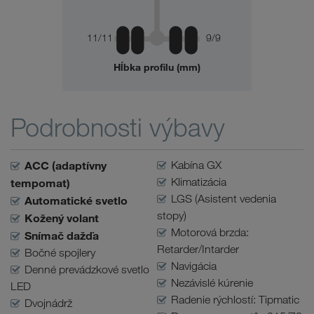
11/11
9/9
Hĺbka profilu (mm)
Podrobnosti výbavy
ACC (adaptívny
Kabína GX
Klimatizácia
tempomat)
LGS (Asistent vedenia
Automatické svetlo
stopy)
Kožený volant
Motorová brzda:
Snímač dažďa
Retarder/Intarder
Bočné spojlery
Navigácia
Denné prevádzkové svetlo
Nezávislé kúrenie
LED
Radenie rýchlostí: Tipmatic
Dvojnádrž