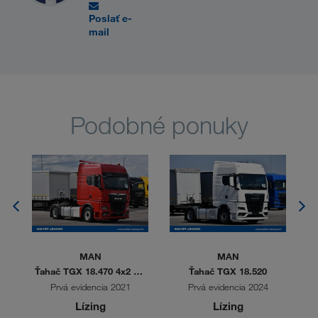
Poslať e-
mail
Podobné ponuky
MAN
MAN
BL
Ťahač TGX 18.470 4x2 BL
Ťahač TGX 18.520
SA
Prvá evidencia 2021
Prvá evidencia 2024
Lízing
Lízing