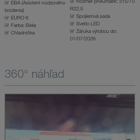
Rozmer pneumatík: 315/70
EBA (Asistent núdzového
R22,5
brzdenia)
Spojlerová sada
EURO 6
Svetlo LED
Farba: Biela
Záruka výrobcu do:
Chladnička
01/07/2026
360° náhľad