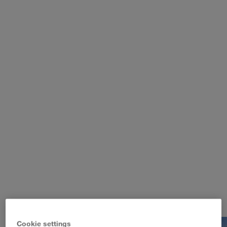
WALTER LAGER-BETRIEBE GmbH
WALTER LEASING GmbH
WALTER REAL ESTATE GmbH
Cookie settings