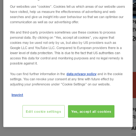
Our websites use "cookies". Cookies tell us which areas of our website users
have visited, help us measure the effectiveness of advertising and web
searches and give us insight into user behaviour so that we can optimise our
P
communication as well as our advertising offer.
E
We and third-party providers sometimes use these cookies to process
2
personal data. By clicking on "Yes, accept all cookies", you agree that
cookies may be used not only by us, but also by US providers such as
Google LLC and YouTube LLC. Compared to European providers there is a
lower level of data protection. This is due to the fact that US authorities can
access this data for control and monitoring purposes and no legal remedy is
possible against it.
data privacy policy
You can find further information in the
and in the cookie
settings. You can revoke your consent at any time with future effect by
adjusting your preferences under "Cookie Settings" on our website.
Imprint
P
Edit cookie settings
Yes, accept all cookies
F
A