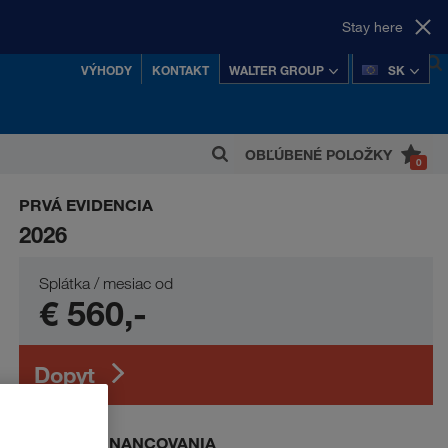
Stay here
VÝHODY
KONTAKT
WALTER GROUP
SK
nové
OBĽÚBENÉ POLOŽKY
0
 z najúspešnejších rakúskych súkromných
PRVÁ EVIDENCIA
koncernov.
2026
Splátka / mesiac od
€ 560,-
Dopyt
PRÍKLAD FINANCOVANIA