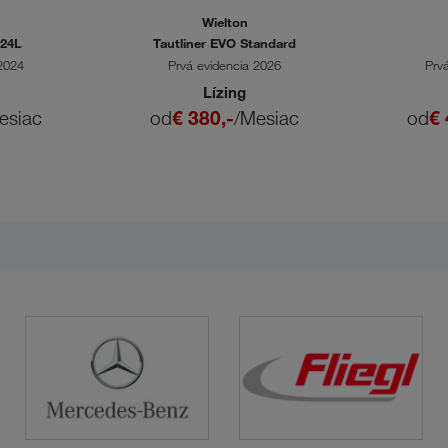
Wielton
 24L
Tautliner EVO Standard
 2024
Prvá evidencia 2026
Prv
Lízing
esiac
od
€ 380,-
/Mesiac
od
€ 