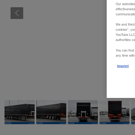
WALTER REAL ESTATE GmbH
Our websites
effectivenes
communication
We and third
cookies", yo
YouTube LLC. 
authorities c
You can find 
any time with
Imprint