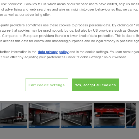
 use "cookies". Cookies tell us which areas of our website users have visited, help us mea
s of advertising and web searches and give us insight into user behaviour so that we can op
 as well as our advertising offer.
-party providers sometimes use these cookies to process personal data. By clicking on "Yes
u agree that cookies may be used not only by us, but also by US providers such as Googl
Compared to European providers there is a lower level of data protection. This is due to th
an access this data for control and monitoring purposes and no legal remedy is possible agai
data privacy policy
further information in the
and in the cookie settings. You can revoke yo
 future effect by adjusting your preferences under "Cookie Settings" on our website.
Edit cookie settings
Yes, accept all cookies