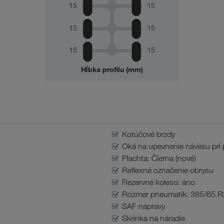
15
15
15
15
15
15
Hĺbka profilu (mm)
Kotúčové brzdy
Oká na upevnenie návesu pri 
Plachta: Čierna (nové)
Reflexné označenie obrysu
Rezervné koleso: áno
Rozmer pneumatík: 385/65 R
SAF nápravy
Skrinka na náradie