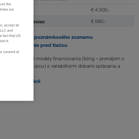
sure the
Akontácia
€ 4.500,-
timise our
Splátka / mesiac
€ 560,-
, accept all
e LLC and
e fact that US
Pridať do poznámkového zoznamu
nst it.
Zobrazenie pred tlačou
ur consent at
Na mieru šité modely financovania (lízing – prenájom s
následnou kúpou) s variabilnými dobami splácania a
akontáciami.
Viac informácií