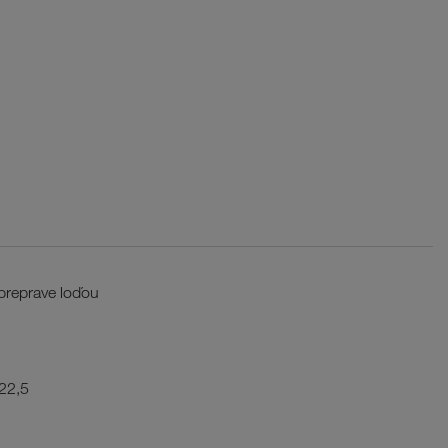
preprave loďou
22,5