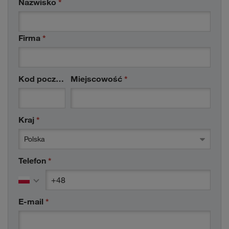
Nazwisko
*
Firma
*
Kod pocztowy
Miejscowość
*
*
Kraj
*
Polska
Telefon
*
country code
phone number
*
*
E-mail
*