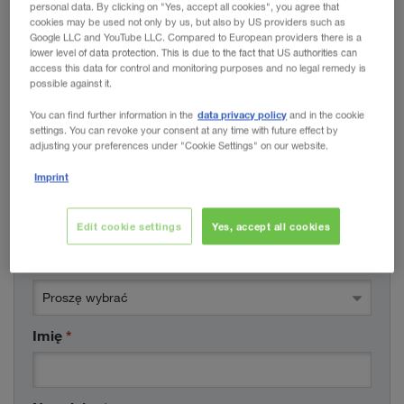
Państwa pytania, prośby
personal data. By clicking on "Yes, accept all cookies", you agree that
cookies may be used not only by us, but also by US providers such as
O NAS
WALTER LAGER-BETRIEBE GmbH
Google LLC and YouTube LLC. Compared to European providers there is a
lower level of data protection. This is due to the fact that US authorities can
WALTER LEASING GmbH
access this data for control and monitoring purposes and no legal remedy is
possible against it.
WALTER REAL ESTATE GmbH
data privacy policy
You can find further information in the
and in the cookie
settings. You can revoke your consent at any time with future effect by
adjusting your preferences under "Cookie Settings" on our website.
Imprint
PAŃSTWA DANE
* Pole obowiązkowe
Edit cookie settings
Yes, accept all cookies
Pan / Pani
*
Proszę wybrać
Imię
*