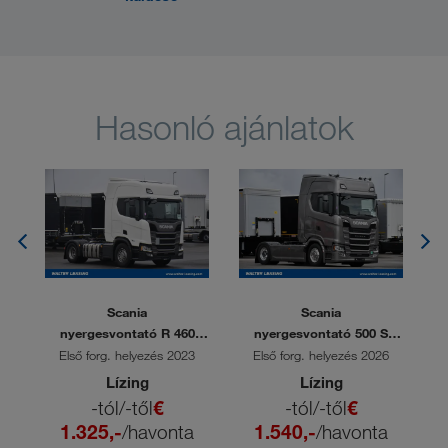
Hasonló ajánlatok
Scania
Scania
nyergesvontató R 460
nyergesvontató 500 S
A4x2NA
A4x2NB
4
Első forg. helyezés 2023
Első forg. helyezés 2026
Lízing
Lízing
-tól/-től
€
-tól/-től
€
1.325,-
/havonta
1.540,-
/havonta