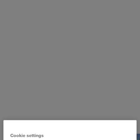
WALTER LAGER-BETRIEBE GmbH
WALTER LEASING GmbH
WALTER REAL ESTATE GmbH
Cookie settings