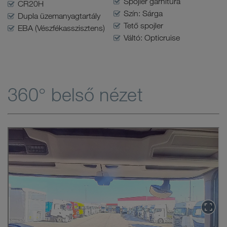
Spojler garnitúra
CR20H
Szín: Sárga
Dupla üzemanyagtartály
Tető spojler
EBA (Vészfékasszisztens)
Váltó: Opticruise
360° belső nézet