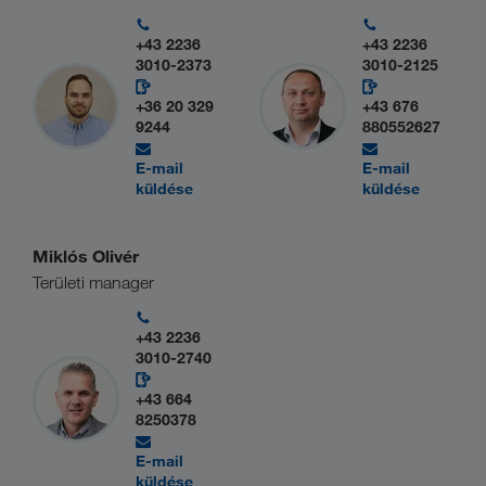
+43 2236
+43 2236
3010-2373
3010-2125
+36 20 329
+43 676
9244
880552627
E-mail
E-mail
küldése
küldése
Miklós Olivér
Területi manager
+43 2236
3010-2740
+43 664
8250378
E-mail
küldése