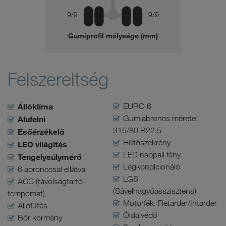
9/9
9/9
Gumiprofil mélysége (mm)
Felszereltség
Állóklíma
EURO 6
Gumiabroncs mérete:
Alufelni
315/80 R22,5
Esőérzékelő
Hűtőszekrény
LED világítás
LED nappali fény
Tengelysúlymérő
Légkondicionáló
6 abronccsal ellátva
LGS
ACC (távolságtartó
(Sávelhagyóasszisztens)
tempomat)
Motorfék: Retarder/Intarder
Állófűtés
Óldalvédő
Bőr kormány