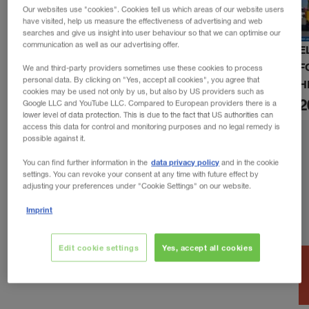
Our websites use "cookies". Cookies tell us which areas of our website users
have visited, help us measure the effectiveness of advertising and web
searches and give us insight into user behaviour so that we can optimise our
communication as well as our advertising offer.
E
F
We and third-party providers sometimes use these cookies to process
personal data. By clicking on "Yes, accept all cookies", you agree that
H
cookies may be used not only by us, but also by US providers such as
2
Google LLC and YouTube LLC. Compared to European providers there is a
lower level of data protection. This is due to the fact that US authorities can
access this data for control and monitoring purposes and no legal remedy is
possible against it.
data privacy policy
You can find further information in the
and in the cookie
settings. You can revoke your consent at any time with future effect by
adjusting your preferences under "Cookie Settings" on our website.
Imprint
Edit cookie settings
Yes, accept all cookies