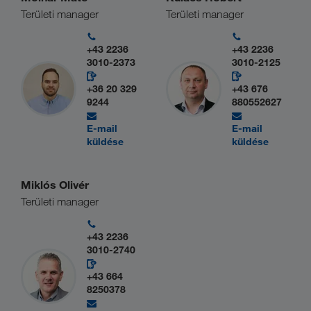
Területi manager
Területi manager
+43 2236
+43 2236
3010-2373
3010-2125
+36 20 329
+43 676
9244
880552627
E-mail
E-mail
küldése
küldése
Miklós Olivér
Területi manager
+43 2236
3010-2740
+43 664
8250378