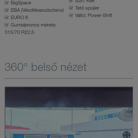
Szín: Kék
BigSpace
Tető spojler
EBA (Vészfékasszisztens)
Váltó: Power-Shift
EURO 6
Gumiabroncs mérete:
315/70 R22,5
360° belső nézet