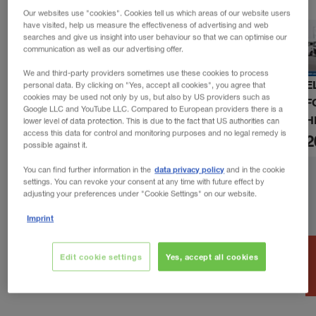
Our websites use "cookies". Cookies tell us which areas of our website users
have visited, help us measure the effectiveness of advertising and web
searches and give us insight into user behaviour so that we can optimise our
communication as well as our advertising offer.
We and third-party providers sometimes use these cookies to process
E
personal data. By clicking on "Yes, accept all cookies", you agree that
cookies may be used not only by us, but also by US providers such as
F
Google LLC and YouTube LLC. Compared to European providers there is a
H
lower level of data protection. This is due to the fact that US authorities can
access this data for control and monitoring purposes and no legal remedy is
2
possible against it.
data privacy policy
You can find further information in the
and in the cookie
settings. You can revoke your consent at any time with future effect by
adjusting your preferences under "Cookie Settings" on our website.
Imprint
Edit cookie settings
Yes, accept all cookies