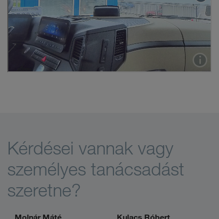
Kérdései vannak vagy
személyes tanácsadást
szeretne?
Molnár Máté
Kulacs Róbert