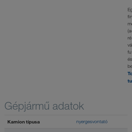
E
fi
m
(a
ré
vá
fu
é
be
T
t
Gépjármű adatok
Kamion típusa
nyergesvontató