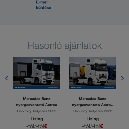
E-mail
küldése
Hasonló ajánlatok
Mercedes Benz
Mercedes Benz
 L
nyergesvontató Actros
nyergesvontató Actros
1851
6
Első forg. helyezés 2022
Első forg. helyezés 2022
Lízing
Lízing
-tól/-től
€
-tól/-től
€