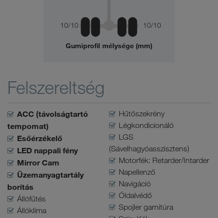
10/10
10/10
Gumiprofil mélysége (mm)
Felszereltség
ACC (távolságtartó
Hűtőszekrény
Légkondicionáló
tempomat)
LGS
Esőérzékelő
(Sávelhagyóasszisztens)
LED nappali fény
Motorfék: Retarder/Intarder
Mirror Cam
Napellenző
Üzemanyagtartály
Navigáció
borítás
Óldalvédő
Állófűtés
Spojler garnitúra
Állóklíma