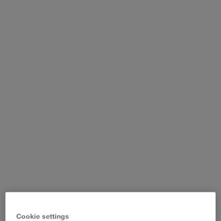
WALTER LAGER-BETRIEBE GmbH
WALTER LEASING GmbH
WALTER REAL ESTATE GmbH
Cookie settings