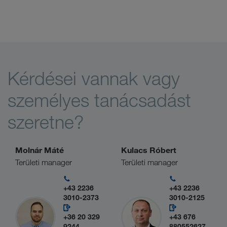
Kérdései vannak vagy
személyes tanácsadást
szeretne?
Molnár Máté
Kulacs Róbert
Területi manager
Területi manager
+43 2236
+43 2236
3010-2373
3010-2125
+36 20 329
+43 676
9244
880552627