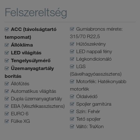
Felszereltség
ACC (távolságtartó
Gumiabroncs mérete:
315/70 R22,5
tempomat)
Hűtőszekrény
Állóklíma
LED nappali fény
LED világítás
Légkondicionáló
Tengelysúlymérő
LGS
Üzemanyagtartály
(Sávelhagyóasszisztens)
borítás
Motorfék: Hatékonyabb
Állófűtés
motorfék
Automatikus világítás
Óldalvédő
Dupla üzemanyagtartály
Spojler garnitúra
EBA (Vészfékasszisztens)
Szín: Fehér
EURO 6
Tető spojler
Fülke XG
Váltó: TraXon