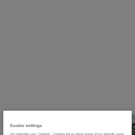
WALTER LAGER-BETRIEBE GmbH
WALTER LEASING GmbH
WALTER REAL ESTATE GmbH
Cookie settings
Our websites use "cookies". Cookies tell us which areas of our website users