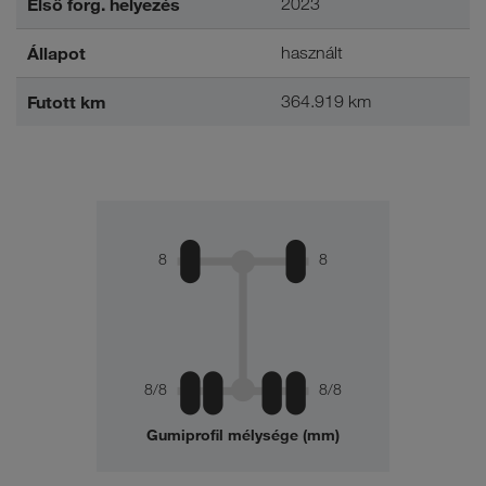
Első forg. helyezés
2023
Állapot
használt
Futott km
364.919 km
8
8
8/8
8/8
Gumiprofil mélysége (mm)