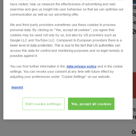
have visited, help us measure the effectiveness of advertising and web
E
searches and give us insight into user behaviour so that we can optimise our
F
communication as well as our advertising offer.
H
We and third-party providers sometimes use these cookies to process
2
personal data. By clicking on "Yes, accept all cookies", you agree that
cookies may be used not only by us, but also by US providers such as
Google LLC and YouTube LLC. Compared to European providers there is a
lower level of data protection. This is due to the fact that US authorities can
access this data for control and monitoring purposes and no legal remedy is
possible against it.
data privacy policy
You can find further information in the
and in the cookie
settings. You can revoke your consent at any time with future effect by
adjusting your preferences under "Cookie Settings" on our website.
Imprint
Edit cookie settings
Yes, accept all cookies
F
P
Ö