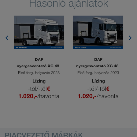
Hasonló ajánlatok
DAF
DAF
nyergesvontató XG 480
nyergesvontató XG 480
ny
FT 4x2
FT
1
Első forg. helyezés 2023
Első forg. helyezés 2023
Lízing
Lízing
-tól/-től
€
-tól/-től
€
1.020,-
/havonta
1.020,-
/havonta
PIACVEZETŐ MÁRKÁK