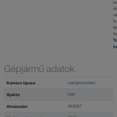
(a
ré
vá
fu
é
be
T
t
Gépjármű adatok
Kamion típusa
nyergesvontató
Gyártó
DAF
Alvázszám
453567