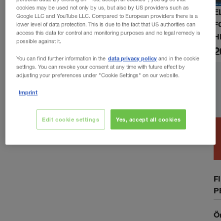
cookies may be used not only by us, but also by US providers such as
E
Google LLC and YouTube LLC. Compared to European providers there is a
F
lower level of data protection. This is due to the fact that US authorities can
access this data for control and monitoring purposes and no legal remedy is
H
possible against it.
2
data privacy policy
You can find further information in the
and in the cookie
settings. You can revoke your consent at any time with future effect by
adjusting your preferences under "Cookie Settings" on our website.
Imprint
Edit cookie settings
Yes, accept all cookies
F
P
Ö