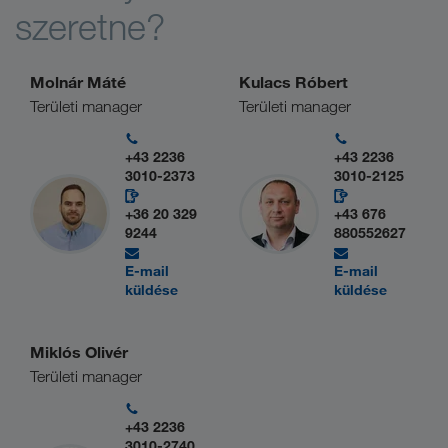
szeretne?
Molnár Máté
Kulacs Róbert
Területi manager
Területi manager
+43 2236
+43 2236
3010-2373
3010-2125
+36 20 329
+43 676
9244
880552627
E-mail
E-mail
küldése
küldése
Miklós Olivér
Területi manager
+43 2236
3010-2740