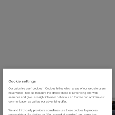
WALTER LAGER-BETRIEBE GmbH
WALTER LEASING GmbH
WALTER REAL ESTATE GmbH
Cookie settings
Our websites use "cookies". Cookies tell us which areas of our website users
have visited, help us measure the effectiveness of advertising and web
searches and give us insight into user behaviour so that we can optimise our
communication as well as our advertising offer.
We and third-party providers sometimes use these cookies to process
personal data. By clicking on "Yes, accept all cookies", you agree that