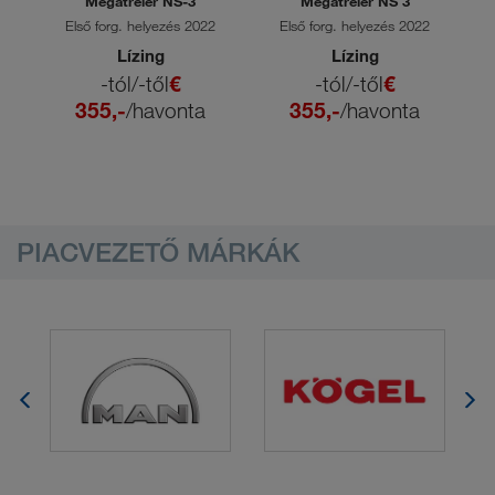
24L
Megatréler NS-3
Megatréler NS 3
6
Első forg. helyezés 2022
Első forg. helyezés 2022
Lízing
Lízing
-tól/-től
€
-tól/-től
€
355,-
/havonta
355,-
/havonta
PIACVEZETŐ MÁRKÁK