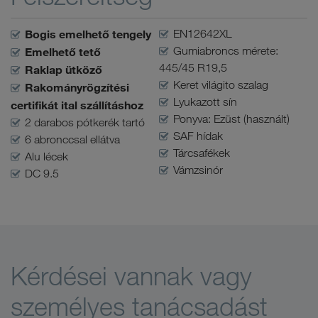
Bogis emelhető tengely
EN12642XL
Gumiabroncs mérete:
Emelhető tető
445/45 R19,5
Raklap ütköző
Keret világito szalag
Rakományrögzítési
Lyukazott sín
certifikát ital szállításhoz
Ponyva: Ezüst (használt)
2 darabos pótkerék tartó
SAF hídak
6 abronccsal ellátva
Tárcsafékek
Alu lécek
Vámzsinór
DC 9.5
Kérdései vannak vagy
személyes tanácsadást