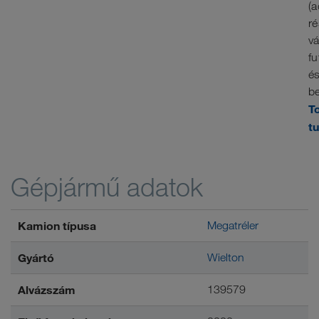
(a
ré
vá
fu
é
be
T
t
Gépjármű adatok
Kamion típusa
Megatréler
Gyártó
Wielton
Alvázszám
139579