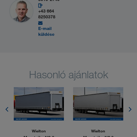
+43 664
8250378
E-mail
küldése
Hasonló ajánlatok
Wielton
Wielton