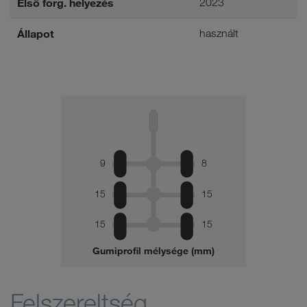
Első forg. helyezés
2023
Állapot
használt
9
8
15
15
15
15
Gumiprofil mélysége (mm)
Felszereltség