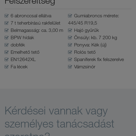
Felszereltség
6 abronccsal ellátva
Gumiabroncs mérete:
7 t teherbírású rakfelület
445/45 R19,5
Belmagasság: ca. 3,00 m
Hajó gyűrűk
BPW hídak
Önsúly: kb. 7 200 kg
dobfék
Ponyva: Kék (új)
Emelhető tető
Rolós tető
EN12642XL
Spaniferek fix felszerelve
Fa lécek
Vámzsinór
Kérdései vannak vagy
személyes tanácsadást