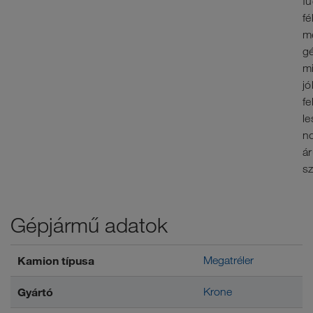
f
fé
m
g
m
jó
fe
le
n
á
sz
Gépjármű adatok
Kamion típusa
Megatréler
Gyártó
Krone