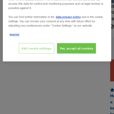
access this data for control and monitoring purposes and no legal remedy is
E
possible against it.
F
data privacy policy
You can find further information in the
and in the cookie
H
settings. You can revoke your consent at any time with future effect by
2
adjusting your preferences under "Cookie Settings" on our website.
Imprint
Edit cookie settings
Yes, accept all cookies
H
a
k