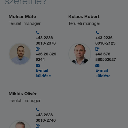
szeretne?
Molnár Máté
Kulacs Róbert
Területi manager
Területi manager
+43 2236
+43 2236
3010-2373
3010-2125
+36 20 329
+43 676
9244
880552627
E-mail
E-mail
küldése
küldése
Miklós Olivér
Területi manager
+43 2236
3010-2740