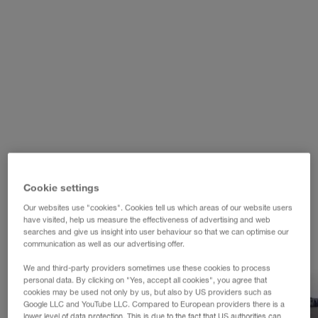
WALTER LAGER-BETRIEBE GmbH
WALTER LEASING GmbH
WALTER REAL ESTATE GmbH
Cookie settings
Our websites use "cookies". Cookies tell us which areas of our website users
have visited, help us measure the effectiveness of advertising and web
searches and give us insight into user behaviour so that we can optimise our
communication as well as our advertising offer.
We and third-party providers sometimes use these cookies to process
personal data. By clicking on "Yes, accept all cookies", you agree that
cookies may be used not only by us, but also by US providers such as
Google LLC and YouTube LLC. Compared to European providers there is a
lower level of data protection. This is due to the fact that US authorities can