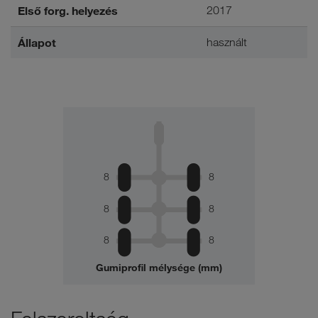
Első forg. helyezés
2017
Állapot
használt
8
8
8
8
8
8
Gumiprofil mélysége (mm)