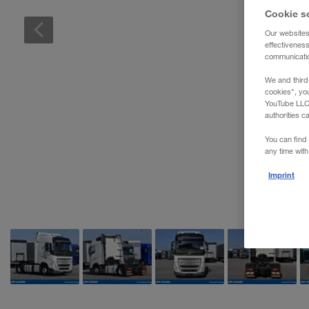
WALTER REAL ESTATE GmbH
Cookie s
Our websites
effectivenes
communication
We and third
cookies", yo
YouTube LLC. 
authorities c
You can find 
any time with
Imprint