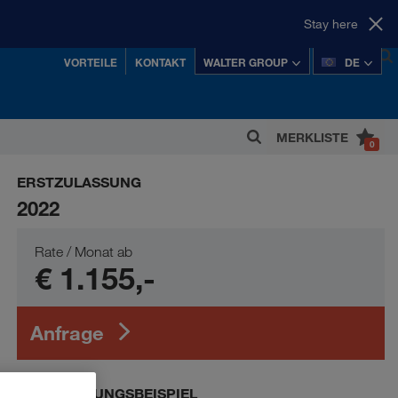
Stay here
VORTEILE
KONTAKT
WALTER GROUP
DE
ht
MERKLISTE
0
 einer der erfolgreichsten österreichischen
ERSTZULASSUNG
Privatkonzerne.
2022
Rate / Monat ab
€ 1.155,-
Anfrage
FINANZIERUNGSBEISPIEL