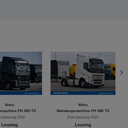
Volvo
Volvo
gmaschine FH 500 TC
Sattelzugmaschine FH 460 TC
S
tzulassung 2022
Erstzulassung 2023
Leasing
Leasing