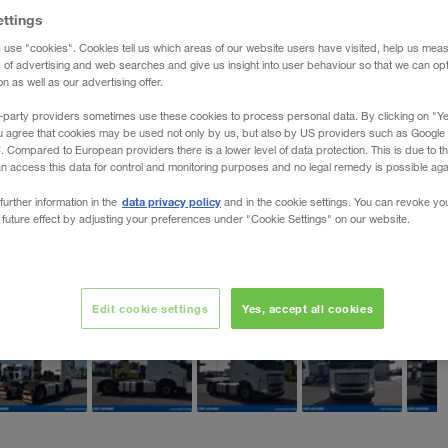
ettings
 use "cookies". Cookies tell us which areas of our website users have visited, help us mea
s of advertising and web searches and give us insight into user behaviour so that we can op
 as well as our advertising offer.
-party providers sometimes use these cookies to process personal data. By clicking on "Yes
u agree that cookies may be used not only by us, but also by US providers such as Googl
Compared to European providers there is a lower level of data protection. This is due to th
an access this data for control and monitoring purposes and no legal remedy is possible agai
data privacy policy
further information in the
and in the cookie settings. You can revoke yo
 future effect by adjusting your preferences under "Cookie Settings" on our website.
Edit cookie settings
Yes, accept all cookies