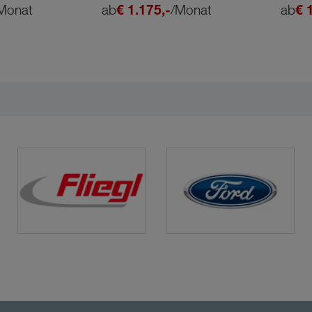
Monat
ab
€ 1.175,-
/Monat
ab
€ 