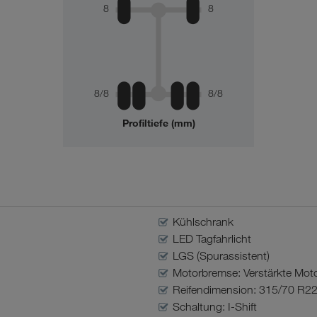
8
8
8/8
8/8
Profiltiefe (mm)
Kühlschrank
LED Tagfahrlicht
LGS (Spurassistent)
Motorbremse: Verstärkte Mo
Reifendimension: 315/70 R22
Schaltung: I-Shift