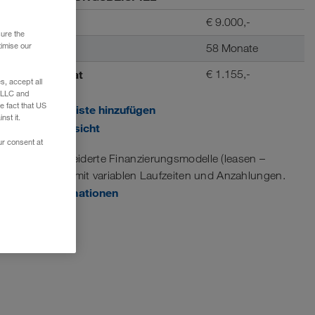
Anzahlung
€ 9.000,-
sure the
timise our
Laufzeit
58 Monate
Rate / Monat
€ 1.155,-
, accept all
e LLC and
e fact that US
Zur Merkliste hinzufügen
nst it.
Druckansicht
ur consent at
Maßgeschneiderte Finanzierungsmodelle (leasen –
mietkaufen) mit variablen Laufzeiten und Anzahlungen.
Mehr Informationen