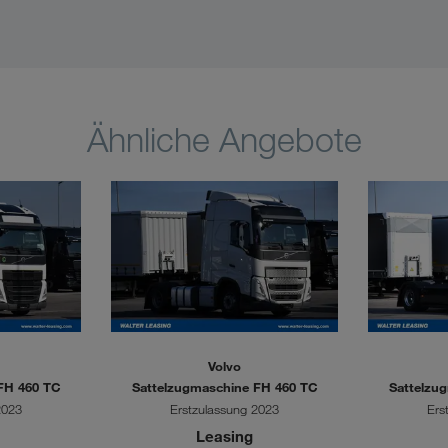
Ähnliche Angebote
Volvo
FH 460 TC
Sattelzugmaschine FH 460 TC
Sattelzu
2023
Erstzulassung 2023
Ers
Leasing