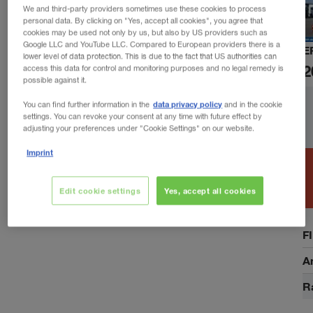
We and third-party providers sometimes use these cookies to process
personal data. By clicking on "Yes, accept all cookies", you agree that
cookies may be used not only by us, but also by US providers such as
Google LLC and YouTube LLC. Compared to European providers there is a
E
lower level of data protection. This is due to the fact that US authorities can
2
access this data for control and monitoring purposes and no legal remedy is
possible against it.
data privacy policy
You can find further information in the
and in the cookie
settings. You can revoke your consent at any time with future effect by
adjusting your preferences under "Cookie Settings" on our website.
Imprint
Edit cookie settings
Yes, accept all cookies
F
A
R