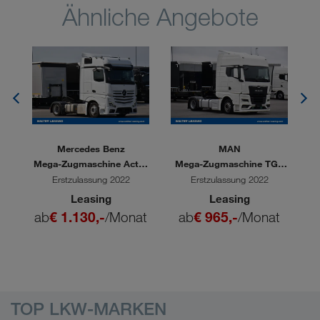
Ähnliche Angebote
Mercedes Benz
MAN
G
Mega-Zugmaschine Actro
Mega-Zugmaschine TGX
1851
18.510
Erstzulassung 2022
Erstzulassung 2022
Leasing
Leasing
t
ab
€ 1.130,-
/Monat
ab
€ 965,-
/Monat
a
TOP LKW-MARKEN