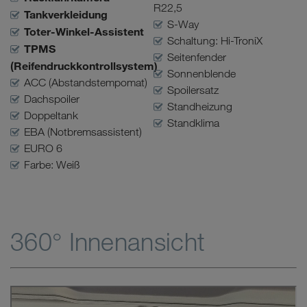
R22,5
Tankverkleidung
S-Way
Toter-Winkel-Assistent
Schaltung: Hi-TroniX
TPMS
Seitenfender
(Reifendruckkontrollsystem)
Sonnenblende
ACC (Abstandstempomat)
Spoilersatz
Dachspoiler
Standheizung
Doppeltank
Standklima
EBA (Notbremsassistent)
EURO 6
Farbe: Weiß
360° Innenansicht