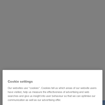
WALTER LAGER-BETRIEBE GmbH
WALTER LEASING GmbH
WALTER REAL ESTATE GmbH
Cookie settings
Our websites use "cookies". Cookies tell us which areas of our website users
have visited, help us measure the effectiveness of advertising and web
searches and give us insight into user behaviour so that we can optimise our
communication as well as our advertising offer.