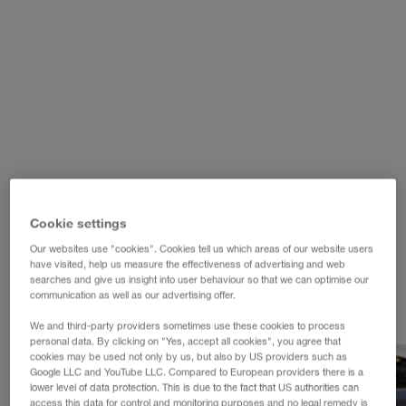
WALTER LAGER-BETRIEBE GmbH
WALTER LEASING GmbH
WALTER REAL ESTATE GmbH
Cookie settings
Our websites use "cookies". Cookies tell us which areas of our website users
have visited, help us measure the effectiveness of advertising and web
searches and give us insight into user behaviour so that we can optimise our
communication as well as our advertising offer.
We and third-party providers sometimes use these cookies to process
personal data. By clicking on "Yes, accept all cookies", you agree that
cookies may be used not only by us, but also by US providers such as
Google LLC and YouTube LLC. Compared to European providers there is a
lower level of data protection. This is due to the fact that US authorities can
access this data for control and monitoring purposes and no legal remedy is