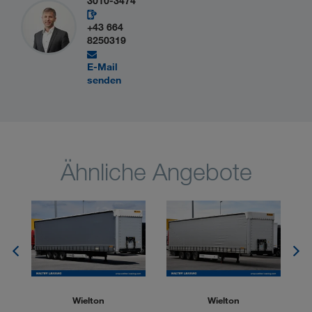
3010-3474
+43 664
8250319
E-Mail
senden
Ähnliche Angebote
Wielton
Wielton