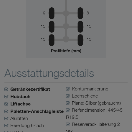
9
8
15
15
15
15
Profiltiefe (mm)
Ausstattungsdetails
Getränkezertifikat
Konturmarkierung
Lochschiene
Hubdach
Plane: Silber (gebraucht)
Liftachse
Reifendimension: 445/45
Paletten-Anschlagleiste
R19,5
Alulatten
Reserverad-Halterung 2
Bereifung 6-fach
Stk.