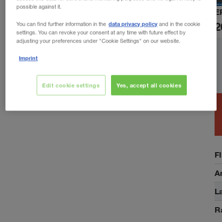
possible against it.
E
2
data privacy policy
You can find further information in the
and in the cookie
settings. You can revoke your consent at any time with future effect by
adjusting your preferences under "Cookie Settings" on our website.
Imprint
Edit cookie settings
Yes, accept all cookies
F
A
La
R